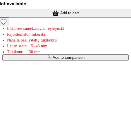
ot available
Add to cart
Ehkäisee rannekanavaoireyhtymää
Rajoittumaton liikerata
Nahalla päällystetty tukikouru
Leuan säätö: 15 -43 mm
Tukikouru: 130 mm
Add to comparison
Payment services