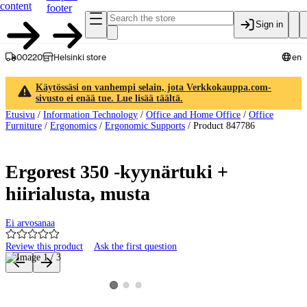
content
footer
Sign in
00220
Helsinki store
en
Käytössäsi on vanhempi selain, jota Verkkokauppa.com-
sivusto ei enää tue. Lue lisää täältä.
Etusivu
/
Information Technology
/
Office and Home Office
/
Office
Furniture
/
Ergonomics
/
Ergonomic Supports
/
Product 847786
Ergorest 350 -kyynärtuki +
hiirialusta, musta
Ei arvosanaa
Review this product
Ask the first question
Product images and videos
View product image 2
View product image 3
View product image 1