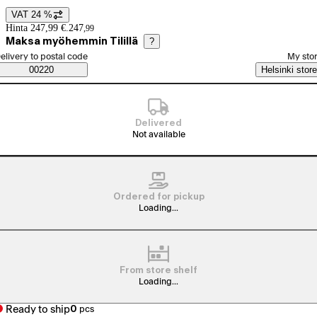
VAT 24 %
Price details
Hinta 247,99 €.
247
,
99
Maksa myöhemmin Tilillä
?
elect order method
elivery to postal code
My sto
Saatavuustiedot
00220
Helsinki store
Delivered
Not available
Ordered for pickup
Loading...
From store shelf
Loading...
Ready to ship
0
pcs