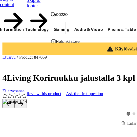
Skip to
content
footer
00220
Information Technology
Gaming
Audio & Video
Phones, Table
Helsinki store
Käytössäsi
Etusivu
/
Product 847069
4Living Koriruukku jalustalla 3 kpl 
Ei arvosanaa
Review this product
Ask the first question
Product images and videos
Vie
View p
Enlar