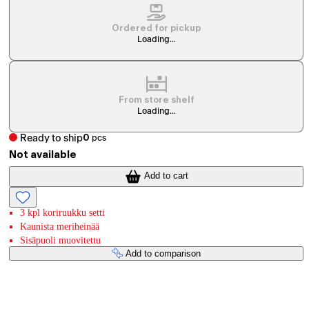
Ordered for pickup
Loading...
From store shelf
Loading...
Ready to ship
0
pcs
Not available
Add to cart
3 kpl koriruukku setti
Kaunista meriheinää
Sisäpuoli muovitettu
Add to comparison