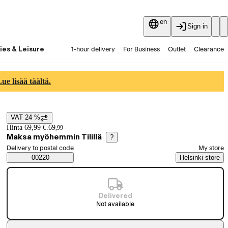
en
Sign in
ies & Leisure
1-hour delivery
For Business
Outlet
Clearance
Guides and articles
Vaihtokauppa
Services
Latest
e lisää täältä.
VAT 24 %
Price details
Hinta 69,99 €.
69
,
99
Maksa myöhemmin Tilillä
?
Select order method
Delivery to postal code
My store
Saatavuustiedot
00220
Helsinki store
Delivered
Not available