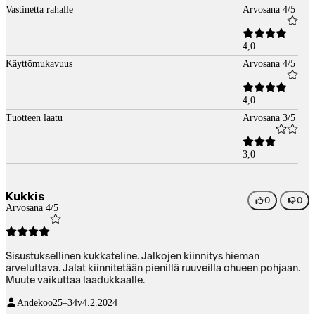
Vastinetta rahalle
Arvosana 4/5
4,0
Käyttömukavuus
Arvosana 4/5
4,0
Tuotteen laatu
Arvosana 3/5
3,0
Kukkis
0
0
Arvosana 4/5
Sisustuksellinen kukkateline. Jalkojen kiinnitys hieman
arveluttava. Jalat kiinnitetään pienillä ruuveilla ohueen pohjaan.
Muute vaikuttaa laadukkaalle.
Andekoo
25–34v
4.2.2024