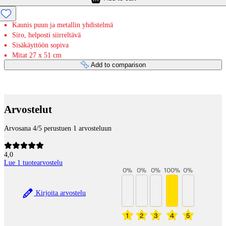
Kaunis puun ja metallin yhdistelmä
Siro, helposti siirreltävä
Sisäkäyttöön sopiva
Mitat 27 x 51 cm
Add to comparison
Payment services
Arvostelut
Arvosana 4/5 perustuen 1 arvosteluun
4,0
Lue 1 tuotearvostelu
0
%
0
%
0
%
100
%
0
%
Kirjoita arvostelu
1
2
3
4
5