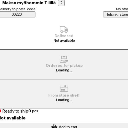
Maksa myöhemmin Tilillä
?
elect order method
elivery to postal code
My sto
Saatavuustiedot
00220
Helsinki store
Delivered
Not available
Ordered for pickup
Loading...
From store shelf
Loading...
Ready to ship
0
pcs
ot available
Add to cart