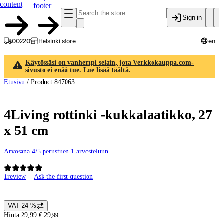
content
footer
Sign in
00220
Helsinki store
en
Käytössäsi on vanhempi selain, jota Verkkokauppa.com-
sivusto ei enää tue. Lue lisää täältä.
Etusivu
/
Product 847063
4Living rottinki -kukkalaatikko, 27
x 51 cm
Arvosana 4/5 perustuen 1 arvosteluun
1
review
Ask the first question
Product images and videos
VAT 24 %
Price details
Hinta 29,99 €.
29
,
99