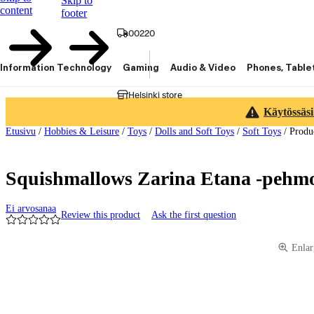
Skip to
content
footer
00220
Information Technology
Gaming
Audio & Video
Phones, Table
Helsinki store
Käytössäsi
Etusivu
/
Hobbies & Leisure
/
Toys
/
Dolls and Soft Toys
/
Soft Toys
/
Produ
Squishmallows Zarina Etana -pehmo
Ei arvosanaa
Review this product
Ask the first question
Product images and videos
Enlar