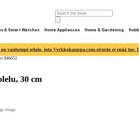
ts & Smart Watches
Home Appliances
Home & Gardening
Hobb
 on vanhempi selain, jota Verkkokauppa.com-sivusto ei enää tue. Lu
ct 846652
lelu, 30 cm
ge image