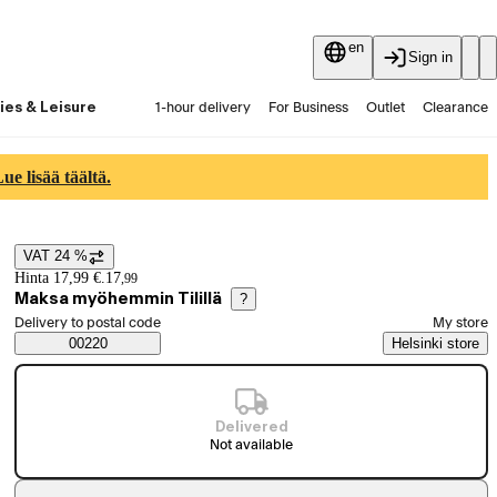
en
Sign in
ies & Leisure
1-hour delivery
For Business
Outlet
Clearance
Guides and articles
Vaihtokauppa
Services
Latest
e lisää täältä.
VAT 24 %
Price details
Hinta 17,99 €.
17
,
99
Maksa myöhemmin Tilillä
?
Select order method
Delivery to postal code
My store
Saatavuustiedot
00220
Helsinki store
Delivered
Not available