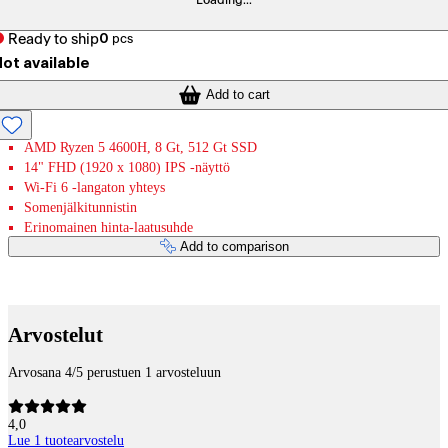
Loading...
Ready to ship
0
pcs
ot available
Add to cart
AMD Ryzen 5 4600H, 8 Gt, 512 Gt SSD
14" FHD (1920 x 1080) IPS -näyttö
Wi-Fi 6 -langaton yhteys
Somenjälkitunnistin
Erinomainen hinta-laatusuhde
Add to comparison
Payment services
Arvostelut
Arvosana 4/5 perustuen 1 arvosteluun
4,0
Lue 1 tuotearvostelu