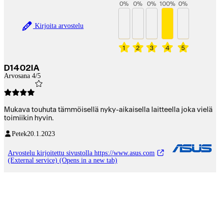
0
%
0
%
0
%
100
%
0
%
Kirjoita arvostelu
1
2
3
4
5
D1402IA
Arvosana 4/5
Mukava touhuta tämmöisellä nyky-aikaisella laitteella joka vielä
toimiikin hyvin.
Petek
20.1.2023
Arvostelu kirjoitettu sivustolla https://www.asus.com
(External service) (Opens in a new tab)