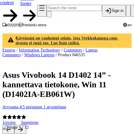
content
footer
Sign in
00220
Helsinki store
en
Käytössäsi on vanhempi selain, jota Verkkokauppa.com-
sivusto ei enää tue. Lue lisää täältä.
Etusivu
/
Information Technology
/
Computers
/
Laptop
Computers
/
Windows Laptops
/
Product 846535
Asus Vivobook 14 D1402 14” -
kannettava tietokone, Win 11
(D1402IA-EB061W)
Arvosana 4/5 perustuen 1 arvosteluun
1
review
3
questions
Product images and videos