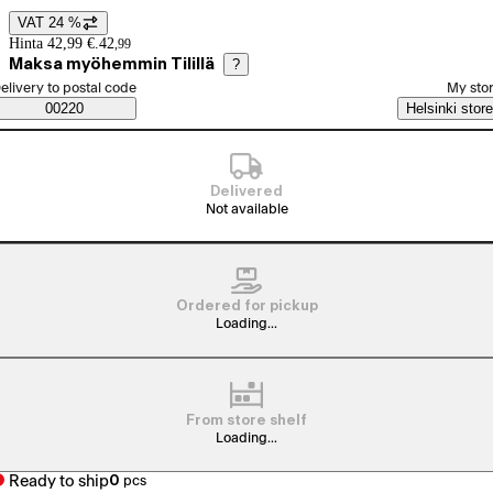
VAT 24 %
Price details
Hinta 42,99 €.
42
,
99
Maksa myöhemmin Tilillä
?
elect order method
elivery to postal code
My sto
Saatavuustiedot
00220
Helsinki store
Delivered
Not available
Ordered for pickup
Loading...
From store shelf
Loading...
Ready to ship
0
pcs