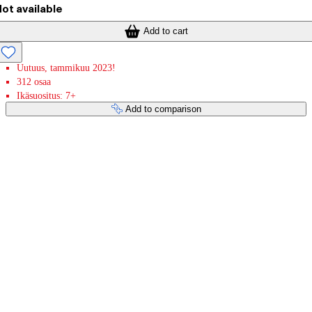
ot available
Add to cart
Uutuus, tammikuu 2023!
312 osaa
Ikäsuositus: 7+
Add to comparison
Payment services