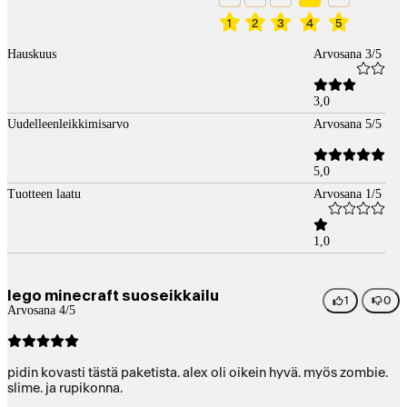
1
2
3
4
5
Hauskuus
Arvosana 3/5
3,0
Uudelleenleikkimisarvo
Arvosana 5/5
5,0
Tuotteen laatu
Arvosana 1/5
1,0
lego minecraft suoseikkailu
1
0
Arvosana 4/5
pidin kovasti tästä paketista. alex oli oikein hyvä. myös zombie.
slime. ja rupikonna.