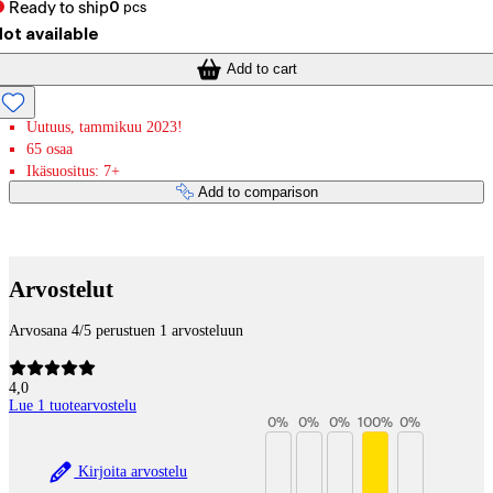
Ready to ship
0
pcs
ot available
Add to cart
Uutuus, tammikuu 2023!
65 osaa
Ikäsuositus: 7+
Add to comparison
Payment services
Arvostelut
Arvosana 4/5 perustuen 1 arvosteluun
4,0
Lue 1 tuotearvostelu
0
%
0
%
0
%
100
%
0
%
Kirjoita arvostelu