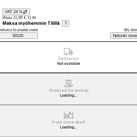
VAT 24 %
Price details
Hinta 11,99 €.
11
,
99
Maksa myöhemmin Tilillä
?
elect order method
elivery to postal code
My sto
Saatavuustiedot
00220
Helsinki store
Delivered
Not available
Ordered for pickup
Loading...
From store shelf
Loading...