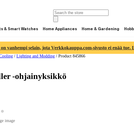
ts & Smart Watches
Home Appliances
Home & Gardening
Hobb
 on vanhempi selain, jota Verkkokauppa.com-sivusto ei enää tue. Lu
 Cooling
/
Lighting and Modding
/
Product 845866
ler -ohjainyksikkö
View product image 2
ew product image 1
ge image