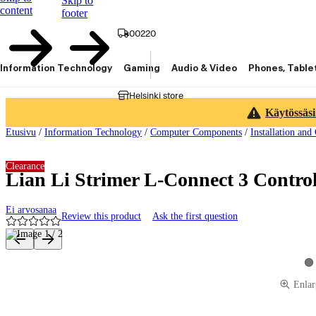
Skip to
content
footer
00220
Information Technology
Gaming
Audio & Video
Phones, Table
Helsinki store
Käytössäsi
Etusivu
/
Information Technology
/
Computer Components
/
Installation and
Clearance
Lian Li Strimer L-Connect 3 Control
Ei arvosanaa
Review this product
Ask the first question
Product images and videos
Vi
Enlar