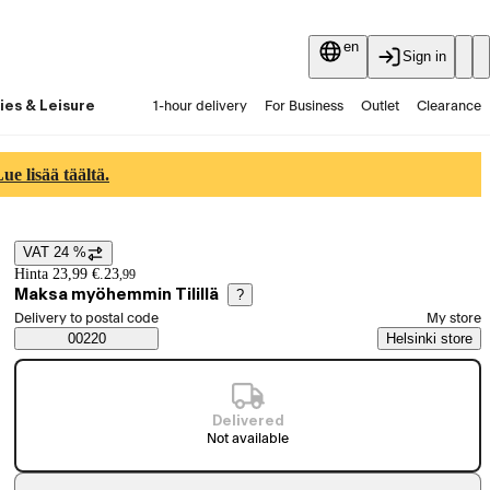
en
Sign in
ies & Leisure
1-hour delivery
For Business
Outlet
Clearance
Guides and articles
Vaihtokauppa
Services
Latest
e lisää täältä.
VAT 24 %
Price details
Hinta 23,99 €.
23
,
99
Maksa myöhemmin Tilillä
?
Select order method
Delivery to postal code
My store
Saatavuustiedot
00220
Helsinki store
Delivered
Not available