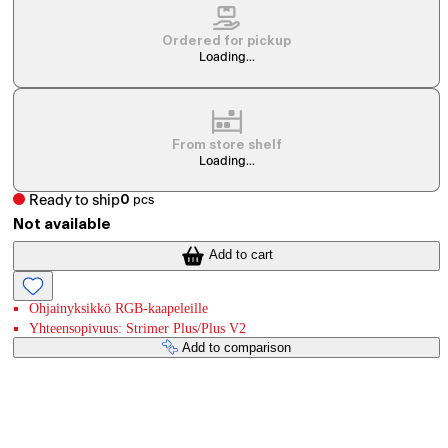
Ordered for pickup
Loading...
From store shelf
Loading...
Ready to ship
0
pcs
Not available
Add to cart
Ohjainyksikkö RGB-kaapeleille
Yhteensopivuus: Strimer Plus/Plus V2
Add to comparison