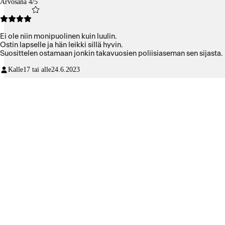
Arvosana 4/5
Ei ole niin monipuolinen kuin luulin.
Ostin lapselle ja hän leikki sillä hyvin.
Suosittelen ostamaan jonkin takavuosien poliisiaseman sen sijasta.
Kalle
17 tai alle
24.6.2023