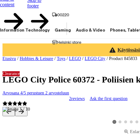
Skip to
content
footer
00220
Information Technology
Gaming
Audio & Video
Phones, Table
Helsinki store
Käytössäsi
Etusivu
/
Hobbies & Leisure
/
Toys
/
LEGO
/
LEGO City
/
Product 845833
Clearance
LEGO City Police 60372 - Poliisien 
Arvosana 4/5 perustuen 2 arvosteluun
2
reviews
Ask the first question
Product images and videos
View product image
View product 
View pro
Vie
View product imag
Enlar