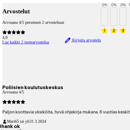
0
%
0
%
0
%
Arvostelut
Arvosana 4/5 perustuen 2 arvosteluun
1
2
3
4,0
Kirjoita arvostelu
Lue kaikki 2 tuotearvostelua
Poliisien koulutuskeskus
Arvosana 4/5
Paljon koottavia yksiköita, hyvä ohjekirja mukana. 6 vuotias keskit
Mari
65 tai yli
31.3.2024
Ihank ok