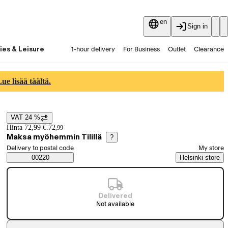
en
Sign in
ies & Leisure
1-hour delivery
For Business
Outlet
Clearance
Guides and articles
Vaihtokauppa
Services
Latest
e lisää täältä.
VAT 24 %
Price details
Hinta 72,99 €.
72
,
99
Maksa myöhemmin Tilillä
?
Select order method
Delivery to postal code
My store
Saatavuustiedot
00220
Helsinki store
Delivered
Not available