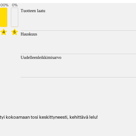
100
%
0
%
Tuotteen laatu
4
5
Hauskuus
Uudelleenleikkimisarvo
tyi kokoamaan tosi keskittyneesti, kehittävä lelu!