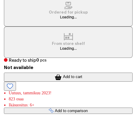
Ordered for pickup
Loading...
From store shelf
Loading...
Ready to ship
0
pcs
Not available
Add to cart
Uutuus, tammikuu 2023!
823 osaa
Ikäsuositus: 6+
Add to comparison