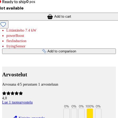
Ready to ship
0
pcs
ot available
Add to cart
Liitäntäteho 7.4 kW
powerBoost
flexInduction
fryingSensor
Add to comparison
Payment services
Arvostelut
Arvosana 4/5 perustuen 1 arvosteluun
4,0
Lue 1 tuotearvostelu
0
%
0
%
0
%
100
%
0
%