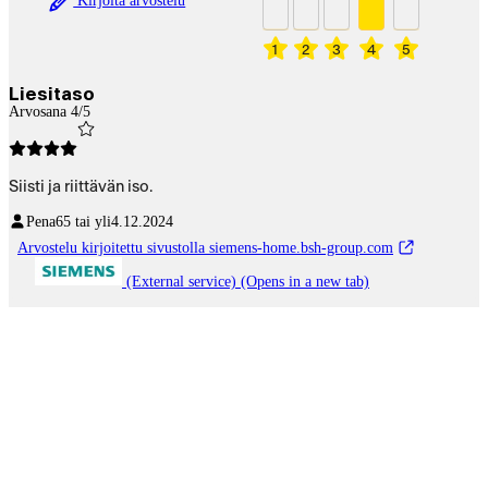
Kirjoita arvostelu
1
2
3
4
5
Liesitaso
Arvosana 4/5
Siisti ja riittävän iso.
Pena
65 tai yli
4.12.2024
Arvostelu kirjoitettu sivustolla siemens-home.bsh-group.com
(External service) (Opens in a new tab)