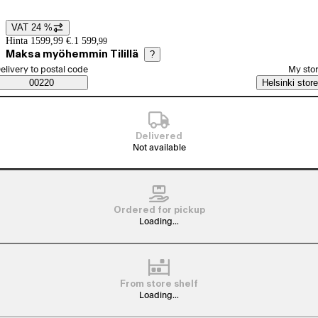
VAT 24 %
Price details
Hinta 1599,99 €.
1 599
,
99
Maksa myöhemmin Tilillä
?
elect order method
elivery to postal code
My sto
Saatavuustiedot
00220
Helsinki store
Delivered
Not available
Ordered for pickup
Loading...
From store shelf
Loading...