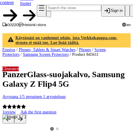
content
footer
Sign in
00220
Helsinki store
en
Käytössäsi on vanhempi selain, jota Verkkokauppa.com-
sivusto ei enää tue. Lue lisää täältä.
Etusivu
/
Phones, Tablets & Smart Watches
/
Phones
/
Screen
Protectors
/
Samsung Screen Protectors
/
Product 845611
Clearance
PanzerGlass-suojakalvo, Samsung
Galaxy Z Flip4 5G
Arvosana 1/5 perustuen 1 arvosteluun
1
review
Ask the first question
Product images and videos
View product image 2
View product image 1