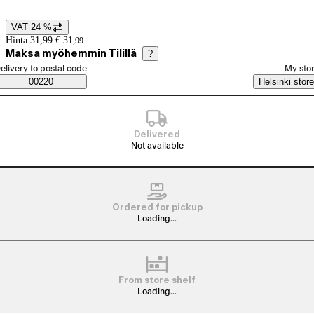
VAT 24 %
Price details
Hinta 31,99 €.
31
,
99
Maksa myöhemmin Tilillä
?
elect order method
elivery to postal code
My sto
Saatavuustiedot
00220
Helsinki store
Delivered
Not available
Ordered for pickup
Loading...
From store shelf
Loading...