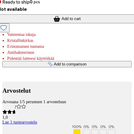
Ready to ship
0
pcs
ot available
Add to cart
Vaimentaa iskuja
Kristallinkirkas
Erinomainen tuntuma
Antibakteerinen
Pidentää laitteesi käyttöikää
Add to comparison
Payment services
Arvostelut
Arvosana 1/5 perustuen 1 arvosteluun
1,0
Lue 1 tuotearvostelu
100
%
0
%
0
%
0
%
0
%