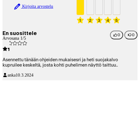
Kirjoita arvostelu
1
2
3
4
5
En suosittele
0
0
Arvosana 1/5
Asennettu tänään ohjeiden mukaisesri ja heti suojakalvo
kupruilee keskeltä, josta kohti puhelimen näyttö taittuu..
anka
10.3.2024