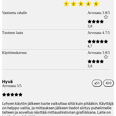
1
2
3
4
5
Vastinetta rahalle
Arvosana 3.8/5
3,8
Tuotteen laatu
Arvosana 4.7/5
4,7
Käyttömukavuus
Arvosana 3.8/5
3,8
Hyvä
1
0
Arvosana 5/5
Lyhyen käytön jälkeen tuote vaikuttaa siltä kuin pitääkin. Käyttäjä
on helppo valita, ja mittauksen jälkeen tiedot siirtyy puhelimelle
talteen ja sovellus näyttää mittaushistorian grafiikkana. Laite on