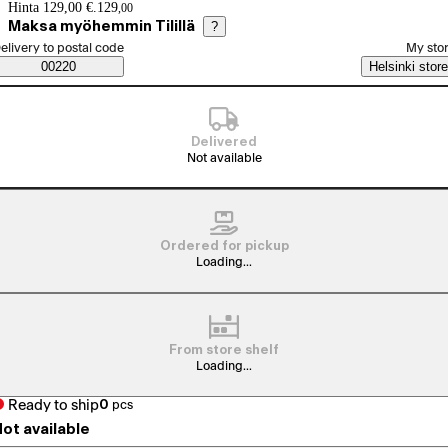
Price details
Hinta 129,00 €.
129
,
00
Maksa myöhemmin Tilillä
?
elect order method
elivery to postal code
My sto
Saatavuustiedot
00220
Helsinki store
Delivered
Not available
Ordered for pickup
Loading...
From store shelf
Loading...
Ready to ship
0
pcs
ot available