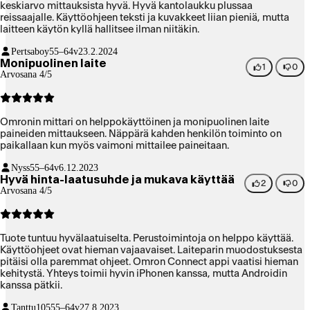
keskiarvo mittauksista hyvä. Hyvä kantolaukku plussaa
reissaajalle. Käyttöohjeen teksti ja kuvakkeet liian pieniä, mutta
laitteen käytön kyllä hallitsee ilman niitäkin.
Pertsaboy
55–64v
23.2.2024
Monipuolinen laite
1
0
Arvosana 4/5
Omronin mittari on helppokäyttöinen ja monipuolinen laite
paineiden mittaukseen. Näppärä kahden henkilön toiminto on
paikallaan kun myös vaimoni mittailee paineitaan.
Nyss
55–64v
6.12.2023
Hyvä hinta-laatusuhde ja mukava käyttää
2
0
Arvosana 4/5
Tuote tuntuu hyvälaatuiselta. Perustoimintoja on helppo käyttää.
Käyttöohjeet ovat hieman vajaavaiset. Laiteparin muodostuksesta
pitäisi olla paremmat ohjeet. Omron Connect appi vaatisi hieman
kehitystä. Yhteys toimii hyvin iPhonen kanssa, mutta Androidin
kanssa pätkii.
Tanttu105
55–64v
27.8.2023