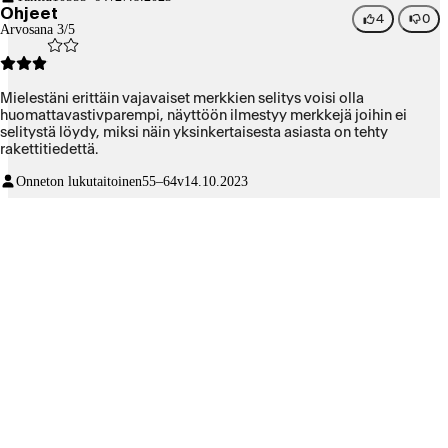
Ohjeet
4
0
Arvosana 3/5
Mielestäni erittäin vajavaiset merkkien selitys voisi olla
huomattavastivparempi, näyttöön ilmestyy merkkejä joihin ei
selitystä löydy, miksi näin yksinkertaisesta asiasta on tehty
rakettitiedettä.
Onneton lukutaitoinen
55–64v
14.10.2023