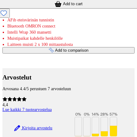
Add to cart
AFib eteisvärinän tunnistin
Bluetooth OMRON connect
Intelli Wrap 360 mansetti
Muistipaikat kahdelle henkilölle
Laitteen muisti 2 x 100 mittaustulosta
Add to comparison
Payment services
Arvostelut
Arvosana 4.4/5 perustuen 7 arvosteluun
4,4
Lue kaikki 7 tuotearvostelua
0
%
0
%
14
%
28
%
57
%
Kirjoita arvostelu