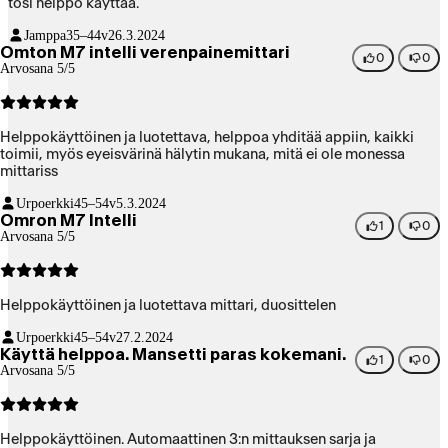
tosi helppo käyttää.
Jamppa
35–44v
26.3.2024
Omton M7 intelli verenpainemittari
0
0
Arvosana 5/5
Helppokäyttöinen ja luotettava, helppoa yhditää appiin, kaikki
toimii, myös eyeisvärinä hälytin mukana, mitä ei ole monessa
mittariss
Urpoerkki
45–54v
5.3.2024
Omron M7 Intelli
1
0
Arvosana 5/5
Helppokäyttöinen ja luotettava mittari, duosittelen
Urpoerkki
45–54v
27.2.2024
Käyttä helppoa. Mansetti paras kokemani.
1
0
Arvosana 5/5
Helppokäyttöinen. Automaattinen 3:n mittauksen sarja ja