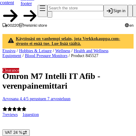
content
footer
Sign in
00220
Helsinki store
en
Käytössäsi on vanhempi selain, jota Verkkokauppa.com-
sivusto ei enää tue. Lue lisää täältä.
Etusivu
/
Hobbies & Leisure
/
Wellness
/
Health and Wellness
Equipment
/
Blood Pressure Monitors
/
Product 845527
Clearance
Omron M7 Intelli IT Afib -
verenpainemittari
Arvosana 4.4/5 perustuen 7 arvosteluun
7
reviews
1
question
Product images and videos
VAT 24 %