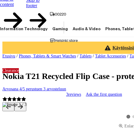
Skip to
content
footer
00220
Information Technology
Gaming
Audio & Video
Phones, Table
Helsinki store
Käytössäsi
Etusivu
/
Phones, Tablets & Smart Watches
/
Tablets
/
Tablet Accessories
/
Ta
Clearance
Nokia T21 Recycled Flip Case - prote
Arvosana 4/5 perustuen 3 arvosteluun
3
reviews
Ask the first question
Product images and videos
View
Enlar