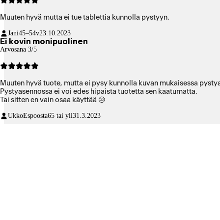
Muuten hyvä mutta ei tue tablettia kunnolla pystyyn.
Jani
45–54v
23.10.2023
Ei kovin monipuolinen
Arvosana 3/5
Muuten hyvä tuote, mutta ei pysy kunnolla kuvan mukaisessa pysty
Pystyasennossa ei voi edes hipaista tuotetta sen kaatumatta.
Tai sitten en vain osaa käyttää 😒
UkkoEspoosta
65 tai yli
31.3.2023