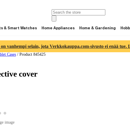
ts & Smart Watches
Home Appliances
Home & Gardening
Hobb
 on vanhempi selain, jota Verkkokauppa.com-sivusto ei enää tue. Lu
blet Cases
/
Product 845425
ctive cover
View product image 2
View product image 3
 product image 1
ge image