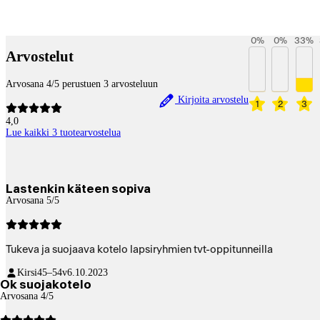
Payment services
0
%
0
%
33
%
Arvostelut
Arvosana 4/5 perustuen 3 arvosteluun
Kirjoita arvostelu
1
2
3
4,0
Lue kaikki 3 tuotearvostelua
Lastenkin käteen sopiva
Arvosana 5/5
Tukeva ja suojaava kotelo lapsiryhmien tvt-oppitunneilla
Kirsi
45–54v
6.10.2023
Ok suojakotelo
Arvosana 4/5