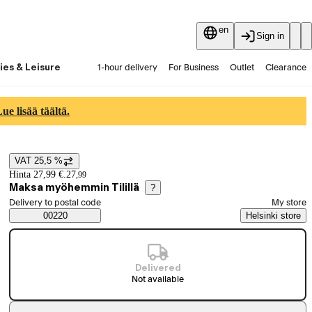
en
Sign in
ies & Leisure
1-hour delivery
For Business
Outlet
Clearance
Guides and articles
Vaihtokauppa
Services
Latest
e lisää täältä.
VAT 25,5 %
Price details
Hinta 27,99 €.
27
,
99
Maksa myöhemmin Tilillä
?
Select order method
Delivery to postal code
My store
Saatavuustiedot
00220
Helsinki store
Delivered
Not available