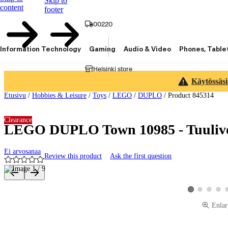
Skip to
content
footer
00220
Information Technology
Gaming
Audio & Video
Phones, Table
Helsinki store
Käytössäsi
Etusivu
/
Hobbies & Leisure
/
Toys
/
LEGO
/
DUPLO
/
Product 845314
Clearance
LEGO DUPLO Town 10985 - Tuulivo
Ei arvosanaa
Review this product
Ask the first question
Product images and videos
View product ima
View produ
View 
View product im
Enlar