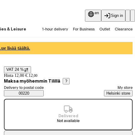
en
Sign in
ies & Leisure
1-hour delivery
For Business
Outlet
Clearance
Guides and articles
Vaihtokauppa
Services
Latest
e lisää täältä.
VAT 24 %
Price details
Hinta 12,00 €.
12
,
00
Maksa myöhemmin Tilillä
?
Select order method
Delivery to postal code
My store
Saatavuustiedot
00220
Helsinki store
Delivered
Not available