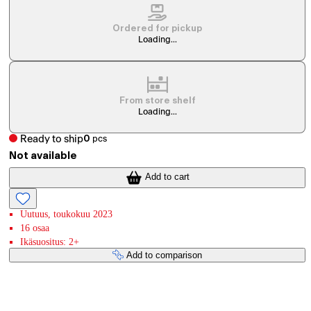
Ordered for pickup
Loading...
From store shelf
Loading...
Ready to ship
0
pcs
Not available
Add to cart
Uutuus, toukokuu 2023
16 osaa
Ikäsuositus: 2+
Add to comparison