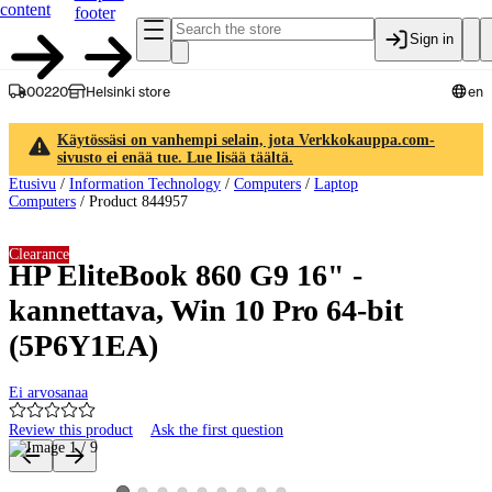
content
footer
Sign in
00220
Helsinki store
en
Käytössäsi on vanhempi selain, jota Verkkokauppa.com-
sivusto ei enää tue. Lue lisää täältä.
Etusivu
/
Information Technology
/
Computers
/
Laptop
Computers
/
Product 844957
Clearance
HP EliteBook 860 G9 16" -
kannettava, Win 10 Pro 64-bit
(5P6Y1EA)
Ei arvosanaa
Review this product
Ask the first question
Product images and videos