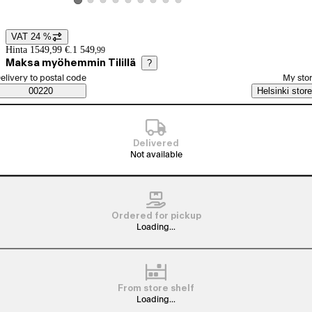
View product image 2
View product image 3
View product image 4
View product image 5
View product image 6
View product image 7
View product image 8
View product image 9
View product image 1
VAT 24 %
Price details
Hinta 1549,99 €.
1 549
,
99
Maksa myöhemmin Tilillä
?
elect order method
elivery to postal code
My sto
Saatavuustiedot
00220
Helsinki store
Delivered
Not available
Ordered for pickup
Loading...
From store shelf
Loading...