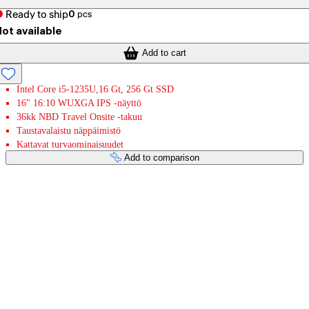
Ready to ship
0
pcs
ot available
Add to cart
Intel Core i5-1235U,16 Gt, 256 Gt SSD
16" 16:10 WUXGA IPS -näyttö
36kk NBD Travel Onsite -takuu
Taustavalaistu näppäimistö
Kattavat turvaominaisuudet
Add to comparison
Payment services