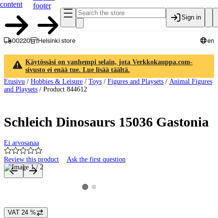
content
footer
Sign in
00220
Helsinki store
en
Käytössäsi on vanhempi selain, jota Verkkokauppa.com-
sivusto ei enää tue. Lue lisää täältä.
Etusivu
/
Hobbies & Leisure
/
Toys
/
Figures and Playsets
/
Animal Figures
and Playsets
/
Product 844612
Schleich Dinosaurs 15036 Gastonia
Ei arvosanaa
Review this product
Ask the first question
Product images and videos
View product image 2
View product image 1
VAT 24 %