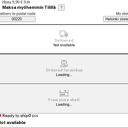
Price details
Hinta 9,99 €.
9
,
99
Maksa myöhemmin Tilillä
?
elect order method
elivery to postal code
My sto
Saatavuustiedot
00220
Helsinki store
Delivered
Not available
Ordered for pickup
Loading...
From store shelf
Loading...
Ready to ship
0
pcs
ot available