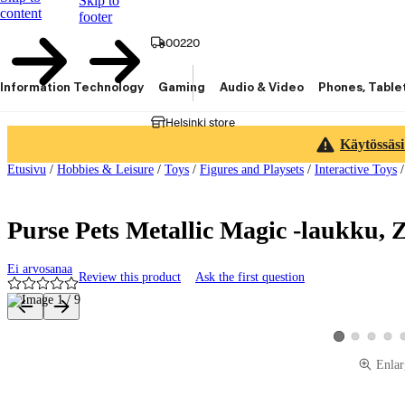
Skip to
content
footer
00220
Information Technology
Gaming
Audio & Video
Phones, Table
Helsinki store
Käytössäsi
Etusivu
/
Hobbies & Leisure
/
Toys
/
Figures and Playsets
/
Interactive Toys
Purse Pets Metallic Magic -laukku, 
Ei arvosanaa
Review this product
Ask the first question
Product images and videos
View product ima
View produ
View 
View product im
Enlar