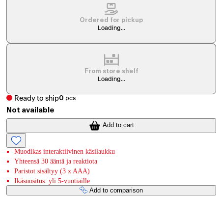
Ordered for pickup
Loading...
From store shelf
Loading...
Ready to ship
0
pcs
Not available
Add to cart
Muodikas interaktiivinen käsilaukku
Yhteensä 30 ääntä ja reaktiota
Paristot sisältyy (3 x AAA)
Ikäsuositus: yli 5-vuotiaille
Add to comparison