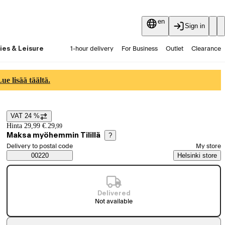
en
Sign in
ies & Leisure
1-hour delivery
For Business
Outlet
Clearance
Guides and articles
Vaihtokauppa
Services
Latest
e lisää täältä.
VAT 24 %
Price details
Hinta 29,99 €.
29
,
99
Maksa myöhemmin Tilillä
?
Select order method
Delivery to postal code
My store
Saatavuustiedot
00220
Helsinki store
Delivered
Not available