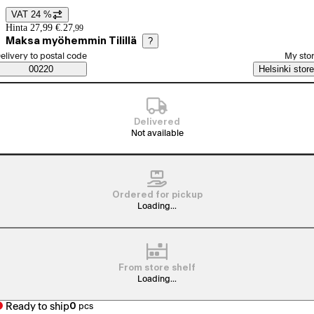
VAT 24 %
Price details
Hinta 27,99 €.
27
,
99
Maksa myöhemmin Tilillä
?
elect order method
elivery to postal code
My sto
Saatavuustiedot
00220
Helsinki store
Delivered
Not available
Ordered for pickup
Loading...
From store shelf
Loading...
Ready to ship
0
pcs