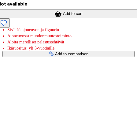
ot available
Add to cart
Sisältää ajoneuvon ja figuurin
Ajoneuvossa muodonmuutostoiminto
Aloita merelliset pelastustehtävät
Ikäsuositus: yli 3-vuotiaille
Add to comparison
Payment services