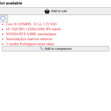
ot available
Add to cart
Core i9-12950HX, 32 Gt, 1 Tt SSD
16" Full HD+ (1920x1200) IPS-näyttö
NVIDIA RTX A3000 -näytönohjain
Suorituskykyä vaativiin tehtäviin
3 vuoden ProSupport-onsite takuu
Add to comparison
Payment services