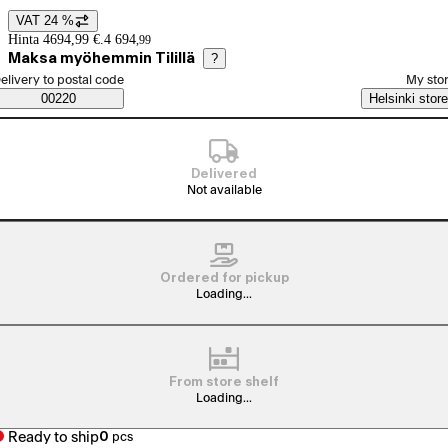
VAT 24 %
Price details
Hinta 4694,99 €.
4 694
,
99
Maksa myöhemmin Tilillä
?
elect order method
elivery to postal code
My sto
Saatavuustiedot
00220
Helsinki store
Delivered
Not available
Ordered for pickup
Loading...
From store shelf
Loading...
Ready to ship
0
pcs