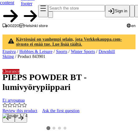
content
footer
Sign in
00220
Helsinki store
en
Käytössäsi on vanhempi selain, jota Verkkokauppa.com-
sivusto ei enää tue. Lue lisää täältä.
Etusivu
/
Hobbies & Leisure
/
Sports
/
Winter Sports
/
Downhill
Skiing
/
Product 843901
Clearance
PIEPS POWDER BT -
lumivyörypiippari
Ei arvosanaa
Review this product
Ask the first question
Product images and videos
View product image 2
View product image 3
View product image 4
View product image 1