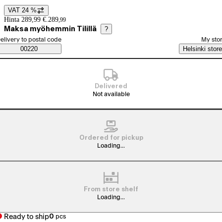
VAT 24 %
Price details
Hinta 289,99 €.
289
,
99
Maksa myöhemmin Tilillä
?
elect order method
elivery to postal code
My sto
Saatavuustiedot
00220
Helsinki store
Delivered
Not available
Ordered for pickup
Loading...
From store shelf
Loading...
Ready to ship
0
pcs