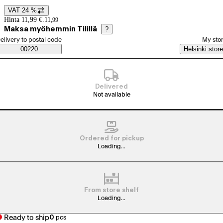
VAT 24 %
Price details
Hinta 11,99 €.
11
,
99
Maksa myöhemmin Tilillä
?
elect order method
elivery to postal code
My sto
Saatavuustiedot
00220
Helsinki store
Delivered
Not available
Ordered for pickup
Loading...
From store shelf
Loading...
Ready to ship
0
pcs