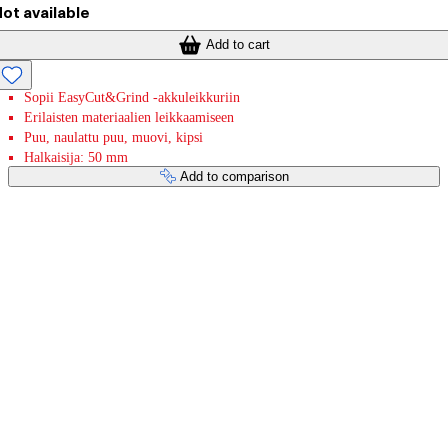
ot available
Add to cart
Sopii EasyCut&Grind -akkuleikkuriin
Erilaisten materiaalien leikkaamiseen
Puu, naulattu puu, muovi, kipsi
Halkaisija: 50 mm
Add to comparison
Payment services