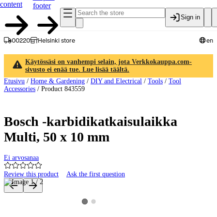
content
footer
Sign in
00220
Helsinki store
en
Käytössäsi on vanhempi selain, jota Verkkokauppa.com-
sivusto ei enää tue. Lue lisää täältä.
Etusivu
/
Home & Gardening
/
DIY and Electrical
/
Tools
/
Tool
Accessories
/
Product 843559
Bosch -karbidikatkaisulaikka
Multi, 50 x 10 mm
Ei arvosanaa
Review this product
Ask the first question
Product images and videos
View product image 2
View product image 1