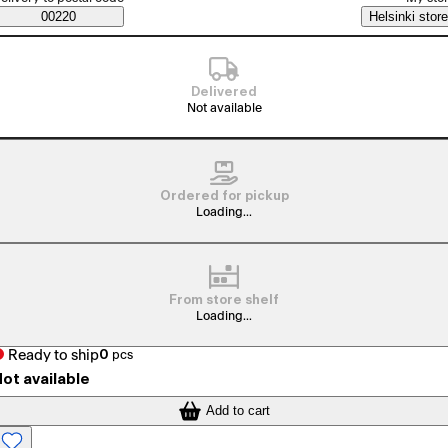
Saatavuustiedot
00220
Helsinki store
Delivered
Not available
Ordered for pickup
Loading...
From store shelf
Loading...
Ready to ship
0
pcs
ot available
Add to cart