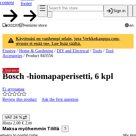
content
footer
Sign in
00220
Helsinki store
en
Käytössäsi on vanhempi selain, jota Verkkokauppa.com-
sivusto ei enää tue. Lue lisää täältä.
Etusivu
/
Home & Gardening
/
DIY and Electrical
/
Tools
/
Tool
Accessories
/
Product 843556
Clearance
Bosch -hiomapaperisetti, 6 kpl
Ei arvosanaa
Review this product
Ask the first question
Product images and videos
VAT 24 %
Price details
Hinta 2,00 €.
2
,
00
Maksa myöhemmin Tilillä
?
elect order method
elivery to postal code
My sto