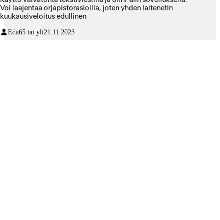
Voi laajentaa orjapistorasioilla, joten yhden laitenetin
kuukausiveloitus edullinen
Eda
65 tai yli
21.11.2023