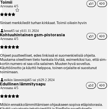
Toimii
aiheuta tekstiviesti sumaa pätkivän sähkön saannin osalta.
1
0
Arvosana 4/5
Siniset merkkiledit turhan kirkkaat. Toimii oikein hyvin
hessu
65 tai yli
11.11.2024
Kohtuuhintainen gsm-pistorasia
1
0
Arvosana 4/5
Ohjeet puutteelliset, edes linkissä ei suomenkielisiä ohjeita.
Muutama oleellinen tieto hankala löytää, esimerkiksi tuo, että sim-
kortin numero ei saa olla salainen. Muuten hyvä sovellus.
Käyttöönotto ja käyttö helppoa, toinen orjalaite ei suostunut
toimimaan.
mökin lämmittäjä
65 tai yli
29.2.2024
Edullinen lämmitysapu
2
0
Arvosana 4/5
Mökin ennakkolämmittämisen ohjaukseen sopiva etäpistorasia.
Käyttö vaivatonta tekstiviestillä ja SimPalin sovelluksella.