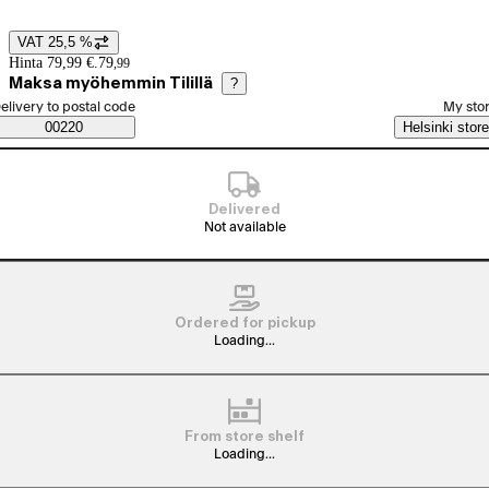
VAT 25,5 %
Price details
Hinta 79,99 €.
79
,
99
Maksa myöhemmin Tilillä
?
elect order method
elivery to postal code
My sto
Saatavuustiedot
00220
Helsinki store
Delivered
Not available
Ordered for pickup
Loading...
From store shelf
Loading...