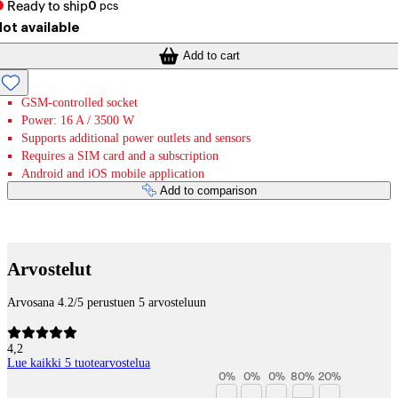
Ready to ship
0
pcs
ot available
Add to cart
GSM-controlled socket
Power: 16 A / 3500 W
Supports additional power outlets and sensors
Requires a SIM card and a subscription
Android and iOS mobile application
Add to comparison
Payment services
Arvostelut
Arvosana 4.2/5 perustuen 5 arvosteluun
4,2
Lue kaikki 5 tuotearvostelua
0
%
0
%
0
%
80
%
20
%