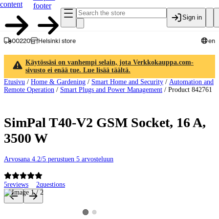
content
footer
Sign in
00220
Helsinki store
en
Käytössäsi on vanhempi selain, jota Verkkokauppa.com-
sivusto ei enää tue. Lue lisää täältä.
Etusivu
/
Home & Gardening
/
Smart Home and Security
/
Automation and
Remote Operation
/
Smart Plugs and Power Management
/
Product 842761
SimPal T40-V2 GSM Socket, 16 A,
3500 W
Arvosana 4.2/5 perustuen 5 arvosteluun
5
reviews
2
questions
Product images and videos
View product image 2
View product image 1