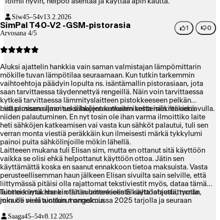
Toimii hyvin, helpoo asentaa ja käyttää apin kautta.
Siw
45–54v
13.2.2026
SimPal T40-V2 -GSM-pistorasia
1
0
Arvosana 4/5
Aluksi ajattelin hankkia vain saman valmistajan lämpömittarin
mökille tuvan lämpötilaa seuraamaan. Kun tutkin tarkemmin
vaihtoehtoja päädyin lopulta ns. isäntämallin pistorasiaan, jota
saan tarvittaessa täydennettyä rengeillä. Näin voin tarvittaessa
kytkeä tarvittaessa lämmityslaitteen pistokkeeseen pelkän
mittaamisen sijaan sekä laajentaa muihin kohteisiin renkien avulla.
Lisä plussana ilmoitus sähköjen katkeamisesta mökiltä sekä
niiden palautuminen. En nyt tosin ole ihan varma ilmoittiko laite
heti sähköjen katkeamisen vai vasta kun sähköt palautui, tuli sen
verran monta viestiä peräkkäin kun ilmeisesti märkä tykkylumi
painoi puita sähkölinjoille mökin lähellä.
Laitteeen mukana tuli Elisan sim, mutta en ottanut sitä käyttöön
vaikka se olisi ehkä helpottanut käyttöön ottoa. Jätin sen
käyttämättä koska en saanut ennakkoon tietoa maksuista. Vasta
perusteellisemman haun jälkeen Elisan sivuilta sain selville, että
liittymässä pitäisi olla rajattomat tekstiviestit myös, dataa tämä
laite ei käytä. Hankin tähän laitteeseen Elisalta latausliittymän,
Tuotteen mukana ei ollut suomenkielistä käyttöohjetta, mutta
joka oli vielä ainakin marraskuussa 2025 tarjolla ja seuraan
minulle se ei tuottanut ongelmia.
käyttökustannuksia OmaElisan kautta. Tositaiseksi
Saaga
45–54v
8.12.2025
käyttökustannuksiltaan kannattavampi, mikäli ei luonnonilmiöt