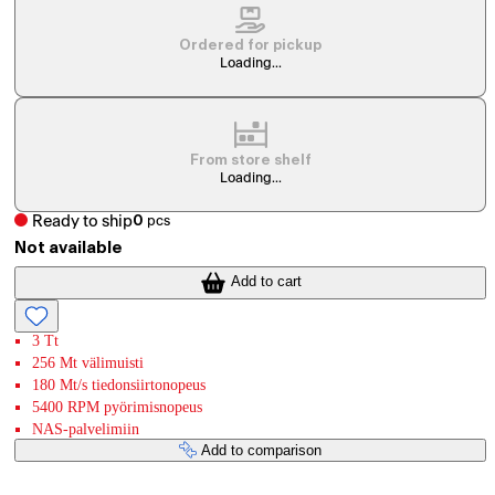
Ordered for pickup
Loading...
From store shelf
Loading...
Ready to ship
0
pcs
Not available
Add to cart
3 Tt
256 Mt välimuisti
180 Mt/s tiedonsiirtonopeus
5400 RPM pyörimisnopeus
NAS-palvelimiin
Add to comparison