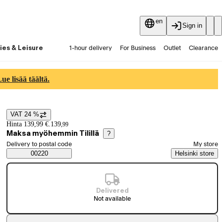
en
Sign in
ies & Leisure
1-hour delivery
For Business
Outlet
Clearance
Guides and articles
Vaihtokauppa
Services
Latest
e lisää täältä.
VAT 24 %
Price details
Hinta 139,99 €.
139
,
99
Maksa myöhemmin Tilillä
?
Select order method
Delivery to postal code
My store
Saatavuustiedot
00220
Helsinki store
Delivered
Not available