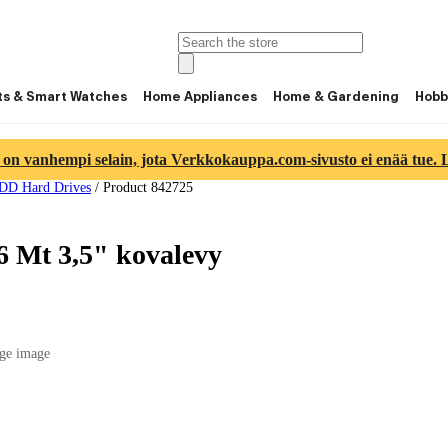
ts & Smart Watches
Home Appliances
Home & Gardening
Hobb
 on vanhempi selain, jota Verkkokauppa.com-sivusto ei enää tue. Lu
DD Hard Drives
/
Product 842725
 Mt 3,5" kovalevy
ge image