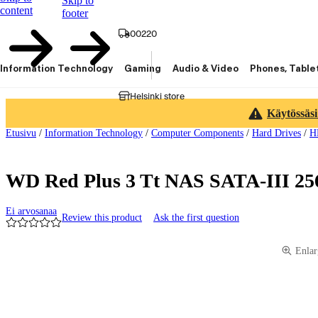
Skip to
content
footer
00220
Information Technology
Gaming
Audio & Video
Phones, Table
Helsinki store
Käytössäsi
Etusivu
/
Information Technology
/
Computer Components
/
Hard Drives
/
H
WD Red Plus 3 Tt NAS SATA-III 256
Ei arvosanaa
Review this product
Ask the first question
Product images and videos
Enlar