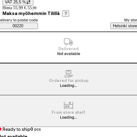
VAT 25,5 %
Price details
Hinta 55,99 €.
55
,
99
Maksa myöhemmin Tilillä
?
elect order method
elivery to postal code
My sto
Saatavuustiedot
00220
Helsinki store
Delivered
Not available
Ordered for pickup
Loading...
From store shelf
Loading...
Ready to ship
0
pcs
ot available