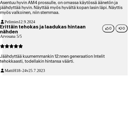
Asentuu hyvin AM4 prossulle, on omassa käytössä äänetön ja
jäähdyttää hyvin. Näyttää myös hyvältä kopan lasin läpi. Näyttis
myös valkoinen, niin stemmaa.
Pelimies
12.9.2024
Erittäin tehokas ja laadukas hintaan
0
0
nähden
Arvosana 5/5
Jäähdyttää kuumemmankin 12:nnen generaation Intelit
tehokkaasti, todellakin hintansa väärti.
MattiH
18–24v
25.7.2023