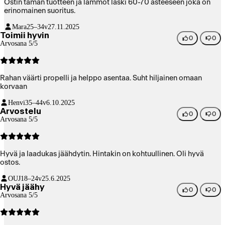
Ostin tämän tuotteen ja lämmöt laski 60-70 asteeseen joka on
erinomainen suoritus.
Mara
25–34v
27.11.2025
Toimii hyvin
0
0
Arvosana 5/5
Rahan väärti propelli ja helppo asentaa. Suht hiljainen omaan
korvaan
Henvi
35–44v
6.10.2025
Arvostelu
0
0
Arvosana 5/5
Hyvä ja laadukas jäähdytin. Hintakin on kohtuullinen. Oli hyvä
ostos.
OUJ
18–24v
25.6.2025
Hyvä jäähy
0
0
Arvosana 5/5