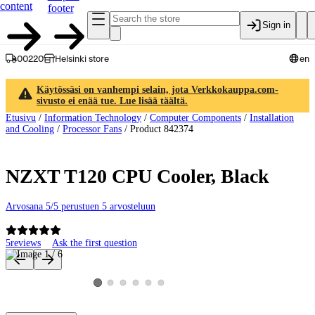
content
footer
Sign in
00220
Helsinki store
en
Käytössäsi on vanhempi selain, jota Verkkokauppa.com-
sivusto ei enää tue. Lue lisää täältä.
Etusivu
/
Information Technology
/
Computer Components
/
Installation
and Cooling
/
Processor Fans
/
Product 842374
NZXT T120 CPU Cooler, Black
Arvosana 5/5 perustuen 5 arvosteluun
5
reviews
Ask the first question
Product images and videos
View product image 2
View product image 3
View product image 4
View product image 5
View product image 6
View product image 1