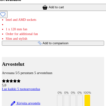
Add to cart
Intel and AMD sockets
1 x 120 mm fan
Order for additional fan
Slim and stylish
Add to comparison
Payment services
Arvostelut
Arvosana 5/5 perustuen 5 arvosteluun
5,0
Lue kaikki 5 tuotearvostelua
0
%
0
%
0
%
0
%
100
%
Kirjoita arvostelu