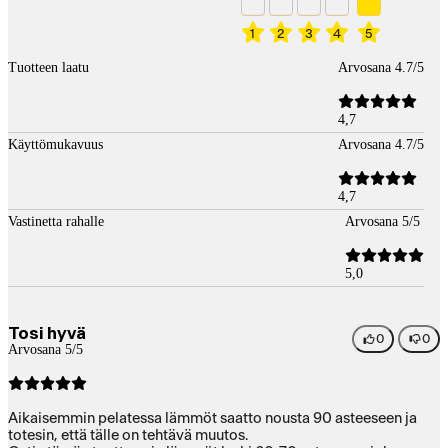
1
2
3
4
5
Tuotteen laatu
Arvosana 4.7/5
4,7
Käyttömukavuus
Arvosana 4.7/5
4,7
Vastinetta rahalle
Arvosana 5/5
5,0
Tosi hyvä
0
0
Arvosana 5/5
Aikaisemmin pelatessa lämmöt saatto nousta 90 asteeseen ja
totesin, että tälle on tehtävä muutos.