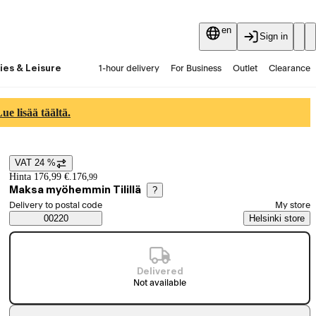
en
Sign in
ies & Leisure
1-hour delivery
For Business
Outlet
Clearance
Guides and articles
Vaihtokauppa
Services
Latest
e lisää täältä.
VAT 24 %
Price details
Hinta 176,99 €.
176
,
99
Maksa myöhemmin Tilillä
?
Select order method
Delivery to postal code
My store
Saatavuustiedot
00220
Helsinki store
Delivered
Not available