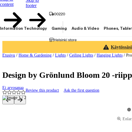
Skip to
content
footer
00220
Information Technology
Gaming
Audio & Video
Phones, Table
Helsinki store
Käytössäsi
Etusivu
/
Home & Gardening
/
Lights
/
Ceiling Lights
/
Hanging Lights
/
Pro
Design by Grönlund Bloom 20 -riipp
Ei arvosanaa
Review this product
Ask the first question
Product images and videos
Vi
Enlar