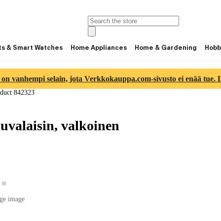
ts & Smart Watches
Home Appliances
Home & Gardening
Hobb
 on vanhempi selain, jota Verkkokauppa.com-sivusto ei enää tue. Lu
duct 842323
uvalaisin, valkoinen
View product image 2
ew product image 1
ge image