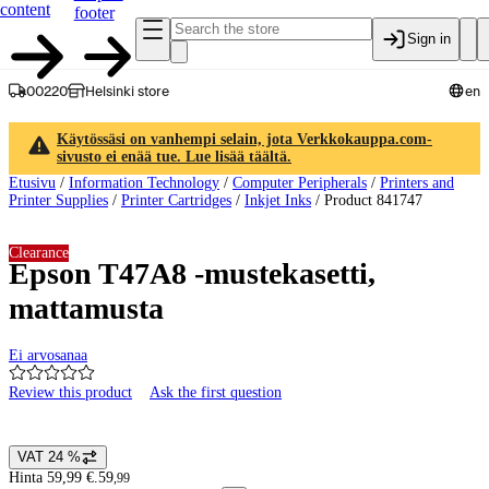
content
footer
Sign in
00220
Helsinki store
en
Käytössäsi on vanhempi selain, jota Verkkokauppa.com-
sivusto ei enää tue. Lue lisää täältä.
Etusivu
/
Information Technology
/
Computer Peripherals
/
Printers and
Printer Supplies
/
Printer Cartridges
/
Inkjet Inks
/
Product 841747
Clearance
Epson T47A8 -mustekasetti,
mattamusta
Ei arvosanaa
Review this product
Ask the first question
Product images and videos
VAT 24 %
Price details
Hinta 59,99 €.
59
,
99