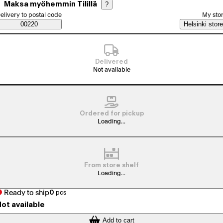
Maksa myöhemmin Tilillä
?
elect order method
elivery to postal code
My sto
Saatavuustiedot
00220
Helsinki store
Delivered
Not available
Ordered for pickup
Loading...
From store shelf
Loading...
Ready to ship
0
pcs
ot available
Add to cart