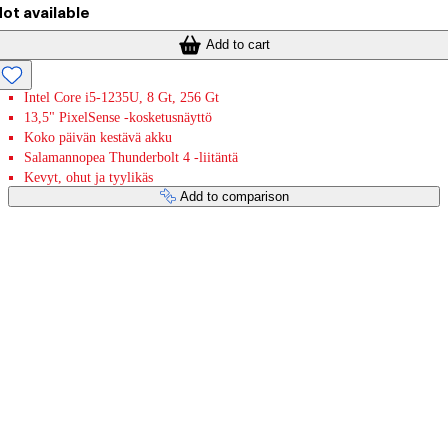
ot available
Add to cart
Intel Core i5-1235U, 8 Gt, 256 Gt
13,5" PixelSense -kosketusnäyttö
Koko päivän kestävä akku
Salamannopea Thunderbolt 4 -liitäntä
Kevyt, ohut ja tyylikäs
Add to comparison
Payment services