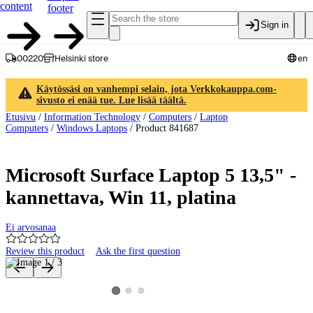
content
footer
Sign in
00220
Helsinki store
en
Käytössäsi on vanhempi selain, jota Verkkokauppa.com-
sivusto ei enää tue. Lue lisää täältä.
Etusivu
/
Information Technology
/
Computers
/
Laptop
Computers
/
Windows Laptops
/
Product 841687
Microsoft Surface Laptop 5 13,5" -
kannettava, Win 11, platina
Ei arvosanaa
Review this product
Ask the first question
Product images and videos
View product image 2
View product image 3
View product image 1