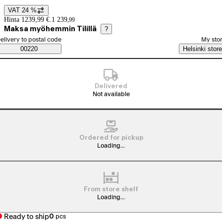
VAT 24 %
Price details
Hinta 1239,99 €.
1 239
,
99
Maksa myöhemmin Tilillä
?
elect order method
elivery to postal code
My sto
Saatavuustiedot
00220
Helsinki store
Delivered
Not available
Ordered for pickup
Loading...
From store shelf
Loading...
Ready to ship
0
pcs