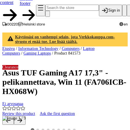
content
footer
Sign in
00220
Helsinki store
en
Käytössäsi on vanhempi selain, jota Verkkokauppa.com-
sivusto ei enää tue. Lue lisää täältä.
Etusivu
/
Information Technology
/
Computers
/
Laptop
Computers
/
Gaming Laptops
/
Product 841573
Clearance
Asus TUF Gaming A17 17,3" -
pelikannettava, Win 11 (FA706ICB-
HX068W)
Ei arvosanaa
Review this product
Ask the first question
Product images and videos