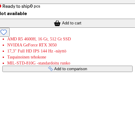
Ready to ship
0
pcs
ot available
Add to cart
AMD R5 4600H, 16 Gt, 512 Gt SSD
NVIDIA GeForce RTX 3050
17,3" Full HD IPS 144 Hz -näyttö
Taspainoinen tehokone
MIL-STD-810G -standardoitu runko
Add to comparison
Payment services