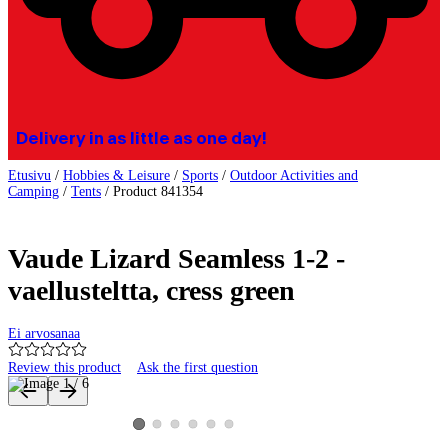
Delivery in as little as one day!
Etusivu
/
Hobbies & Leisure
/
Sports
/
Outdoor Activities and
Camping
/
Tents
/
Product 841354
Vaude Lizard Seamless 1-2 -
vaellusteltta, cress green
Ei arvosanaa
Review this product
Ask the first question
Product images and videos
View product image 2
View product image 3
View product image 4
View product image 5
View product image 6
View product image 1