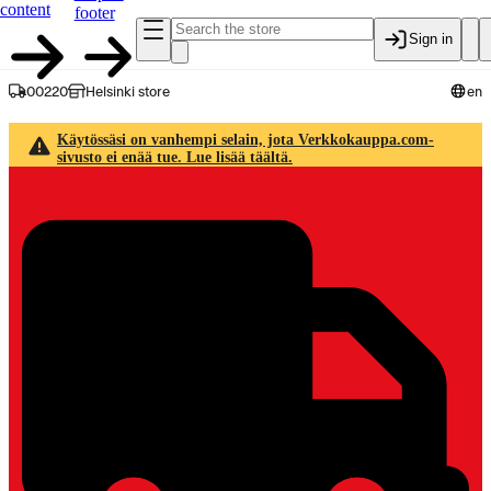
content
footer
Sign in
00220
Helsinki store
en
Käytössäsi on vanhempi selain, jota Verkkokauppa.com-
sivusto ei enää tue. Lue lisää täältä.