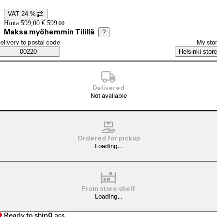
VAT 24 %
Price details
Hinta 599,00 €.
599
,
00
Maksa myöhemmin Tilillä
?
elect order method
elivery to postal code
My sto
Saatavuustiedot
00220
Helsinki store
Delivered
Not available
Ordered for pickup
Loading...
From store shelf
Loading...
Ready to ship
0
pcs