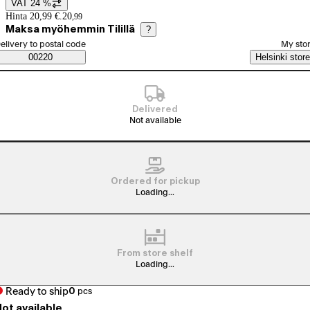
VAT 24 %
Price details
Hinta 20,99 €.
20
,
99
Maksa myöhemmin Tilillä
?
elect order method
elivery to postal code
My sto
Saatavuustiedot
00220
Helsinki store
Delivered
Not available
Ordered for pickup
Loading...
From store shelf
Loading...
Ready to ship
0
pcs
ot available