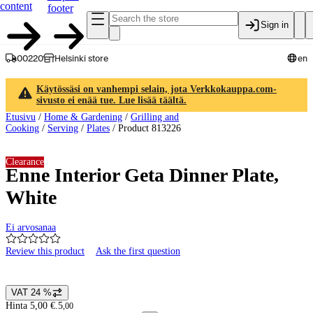
content
footer
Sign in
00220
Helsinki store
en
Käytössäsi on vanhempi selain, jota Verkkokauppa.com-
sivusto ei enää tue. Lue lisää täältä.
Etusivu
/
Home & Gardening
/
Grilling and
Cooking
/
Serving
/
Plates
/
Product 813226
Clearance
Enne Interior Geta Dinner Plate,
White
Ei arvosanaa
Review this product
Ask the first question
Product images and videos
VAT 24 %
Price details
Hinta 5,00 €.
5
,
00