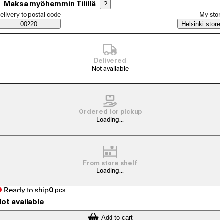
Maksa myöhemmin Tilillä
?
elect order method
elivery to postal code
My sto
Saatavuustiedot
00220
Helsinki store
Delivered
Not available
Ordered for pickup
Loading...
From store shelf
Loading...
Ready to ship
0
pcs
ot available
Add to cart