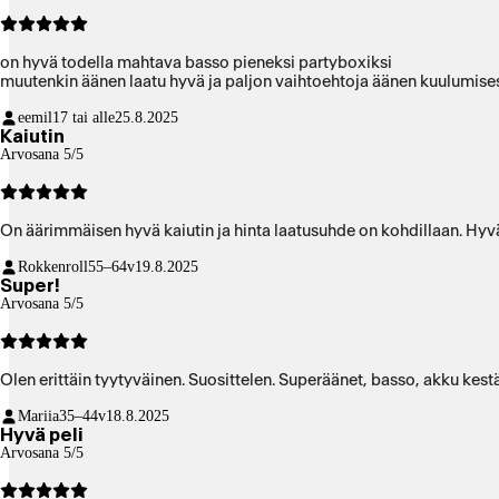
on hyvä todella mahtava basso pieneksi partyboxiksi
muutenkin äänen laatu hyvä ja paljon vaihtoehtoja äänen kuulumise
eemil
17 tai alle
25.8.2025
Kaiutin
Arvosana 5/5
On äärimmäisen hyvä kaiutin ja hinta laatusuhde on kohdillaan. Hyvä
Rokkenroll
55–64v
19.8.2025
Super!
Arvosana 5/5
Olen erittäin tyytyväinen. Suosittelen. Superäänet, basso, akku kestä
Mariia
35–44v
18.8.2025
Hyvä peli
Arvosana 5/5