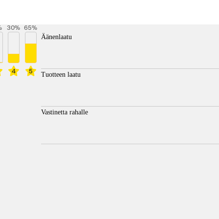
%
30
%
65
%
Äänenlaatu
4
5
Tuotteen laatu
Vastinetta rahalle