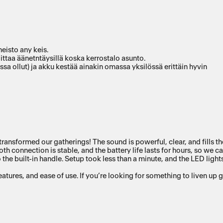
eisto any keis.
ittaa äänetntäysillä koska kerrostalo asunto.
 ollut) ja akku kestää ainakin omassa yksilössä erittäin hyvin
transformed our gatherings! The sound is powerful, clear, and fills t
h connection is stable, and the battery life lasts for hours, so we 
o the built-in handle. Setup took less than a minute, and the LED ligh
atures, and ease of use. If you’re looking for something to liven up 