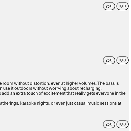
0
0
0
0
he room without distortion, even at higher volumes. The bass is
can use it outdoors without worrying about recharging.
ts add an extra touch of excitement that really gets everyone in the
gatherings, karaoke nights, or even just casual music sessions at
0
0