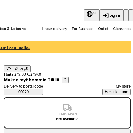
en
Sign in
ies & Leisure
1-hour delivery
For Business
Outlet
Clearance
Guides and articles
Vaihtokauppa
Services
Latest
e lisää täältä.
VAT 24 %
Price details
Hinta 249,00 €.
249
,
00
Maksa myöhemmin Tilillä
?
Select order method
Delivery to postal code
My store
Saatavuustiedot
00220
Helsinki store
Delivered
Not available