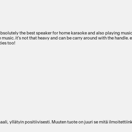
s absolutely the best speaker for home karaoke and also playing musi
e music. it’s not that heavy and can be carry around with the handle.
ties too!
ali, yllätyin positiivisesti. Muuten tuote on juuri se mitä ilmoitettii