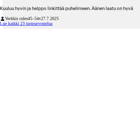
Kuuluu hyvin ja helppo linkittää puhelimeen. Äänen laatu on hyvä
Verkkis rules
45–54v
27.7.2025
Lue kaikki 23 tuotearvostelua