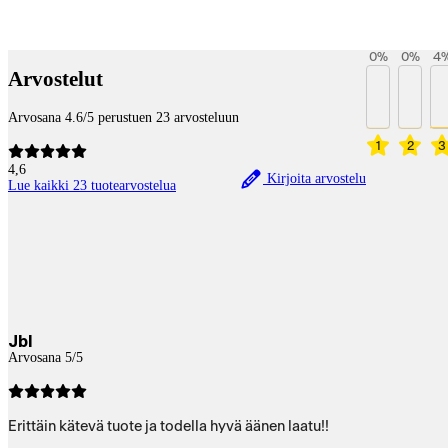
Payment services
0
%
0
%
4
Arvostelut
Arvosana 4.6/5 perustuen 23 arvosteluun
1
2
3
4,6
Kirjoita arvostelu
Lue kaikki 23 tuotearvostelua
Jbl
Arvosana 5/5
Erittäin kätevä tuote ja todella hyvä äänen laatu!!