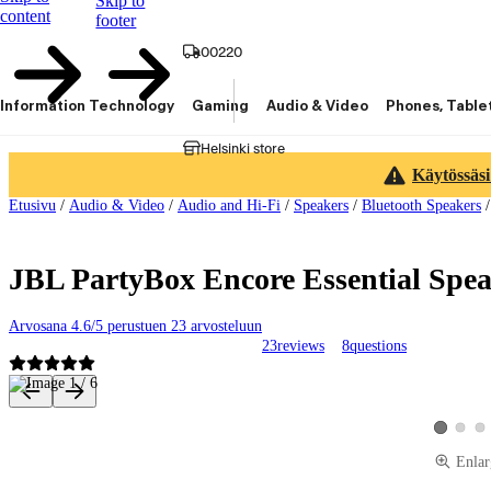
Skip to
content
footer
00220
Information Technology
Gaming
Audio & Video
Phones, Table
Helsinki store
Käytössäsi
Etusivu
/
Audio & Video
/
Audio and Hi-Fi
/
Speakers
/
Bluetooth Speakers
JBL PartyBox Encore Essential Spea
Arvosana 4.6/5 perustuen 23 arvosteluun
23
reviews
8
questions
Product images and videos
View pro
Vie
View prod
Enlar