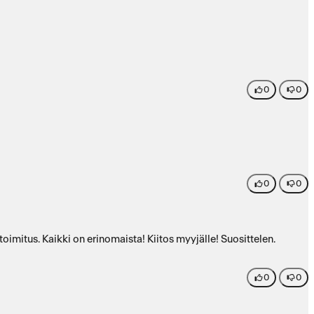
0
0
0
0
oimitus. Kaikki on erinomaista! Kiitos myyjälle! Suosittelen.
0
0