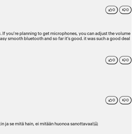
0
0
c. If you’re planning to get microphones, you can adjust the volume
 easy smooth bluetooth and so far it’s good. it was such a good deal
0
0
0
0
nkin ja se mitä hain, ei mitään huonoa sanottavaa!🤗