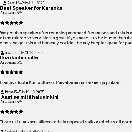
Aatsi
18–24v
4.11.2025
Best Speaker for Karaoke
Arvosana 5/5
We got this speaker after returning another different one and this i
of the microphones which is great if you need it to be louder than th
when we got this and honestly couldn’t be any happier. great for par
rose
25–34v
23.10.2025
Iloa ikäihmisille
Arvosana 5/5
Loistava tuote Kuntouttavan Päivätoiminnan arkeen ja juhlaan.
Pirre
45–54v
19.10.2025
Juuri se mitä halusinkin!
Arvosana 5/5
Tuote tuli tilauksen jälkeen todella nopeasti vaikka toimitus oli norma
Opiskelija
17 tai alle
1.9.2025