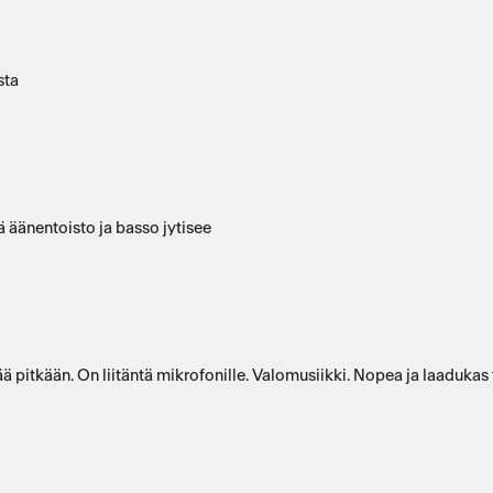
sta
 äänentoisto ja basso jytisee
ä pitkään. On liitäntä mikrofonille. Valomusiikki. Nopea ja laadukas t