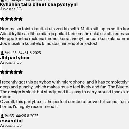
Kyllähän tällä bileet saa pystyyn!
Arvosana 5/5
Hommasin toista kautta kuin verkkikseltä. Mutta silti upea soitto kon
Ääntä kyllä saa lähtemään ja paikat tärisemään enkä uskalla edes so
Helppo kantaa mukana (monet kerrat vienyt rantaan kun kalahommissa
Jos musiikin kuuntelu kiinostaa niin ehdoton ostos!
Veka
25–34v
31.8.2025
Jbl partybox
Arvosana 5/5
I recently got this partybox with microphone, and it has completely 
deep and punchy, which makes music feel lively and fun. The Bluetoot
The design is sleek but sturdy, and it’s easy to carry around thanks t
mood.
Overall, this partybox is the perfect combo of powerful sound, fun fe
home, I’d highly recommend it
Pat
35–44v
26.8.2025
essential
Arvosana 5/5