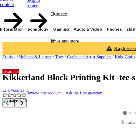
Skip to
content
footer
00220
Information Technology
Gaming
Audio & Video
Phones, Table
Helsinki store
Käytössäsi
Etusivu
/
Hobbies & Leisure
/
Toys
/
Crafts and Artist Supplies
/
Kids' Crafts
Clearance
Kikkerland Block Printing Kit -tee-se
Ei arvosanaa
Review this product
Ask the first question
Product images and videos
View 
View pro
Enlar