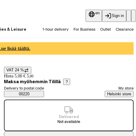
en
Sign in
ies & Leisure
1-hour delivery
For Business
Outlet
Clearance
Guides and articles
Vaihtokauppa
Services
Latest
e lisää täältä.
VAT 24 %
Price details
Hinta 5,00 €.
5
,
00
Maksa myöhemmin Tilillä
?
Select order method
Delivery to postal code
My store
Saatavuustiedot
00220
Helsinki store
Delivered
Not available