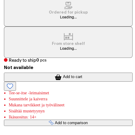
Ordered for pickup
Loading...
From store shelf
Loading...
Ready to ship
0
pcs
Not available
Add to cart
Tee-se-itse -leimaisimet
Suunnittele ja kaiverra
Mukana tarvikkeet ja työvälineet
Sisältää mustetyynyn
Ikäsuositus: 14+
Add to comparison