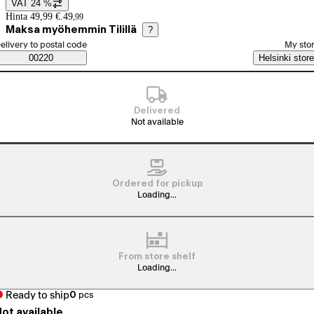
VAT 24 %
Price details
Hinta 49,99 €.
49
,
99
Maksa myöhemmin Tilillä
?
elect order method
elivery to postal code
My sto
Saatavuustiedot
00220
Helsinki store
Delivered
Not available
Ordered for pickup
Loading...
From store shelf
Loading...
Ready to ship
0
pcs
ot available