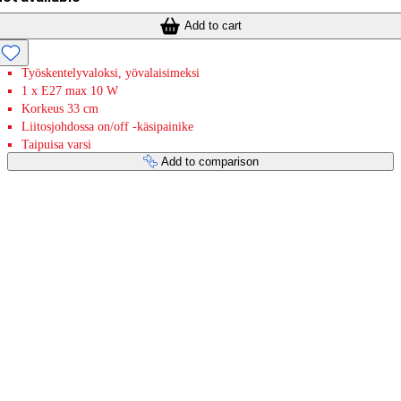
Add to cart
Työskentelyvaloksi, yövalaisimeksi
1 x E27 max 10 W
Korkeus 33 cm
Liitosjohdossa on/off -käsipainike
Taipuisa varsi
Add to comparison
Payment services