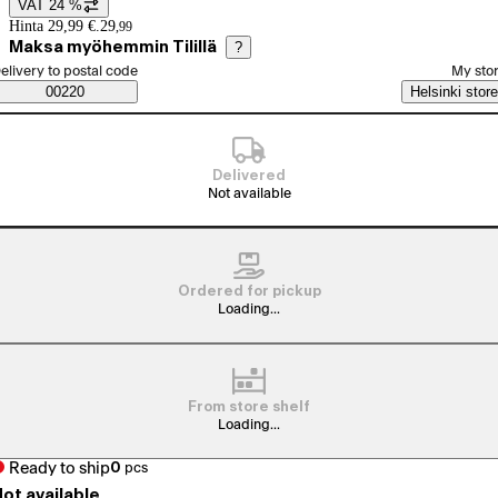
VAT 24 %
Price details
Hinta 29,99 €.
29
,
99
Maksa myöhemmin Tilillä
?
elect order method
elivery to postal code
My sto
Saatavuustiedot
00220
Helsinki store
Delivered
Not available
Ordered for pickup
Loading...
From store shelf
Loading...
Ready to ship
0
pcs
ot available