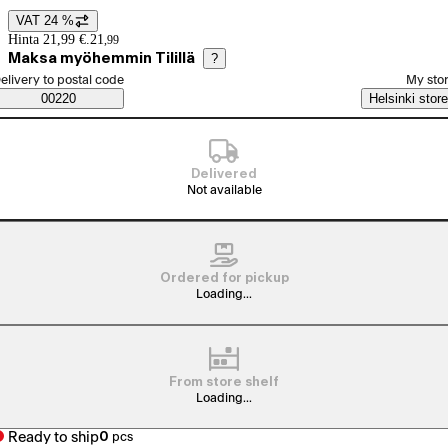
VAT 24 %
Price details
Hinta 21,99 €.
21
,
99
Maksa myöhemmin Tilillä
?
elect order method
elivery to postal code
My sto
Saatavuustiedot
00220
Helsinki store
Delivered
Not available
Ordered for pickup
Loading...
From store shelf
Loading...
Ready to ship
0
pcs