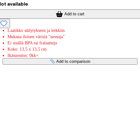
ot available
Add to cart
Laatikko säilytykseen ja leikkiin
Mukana iloisen värisiä "nessuja"
Ei sisällä BPA tai fralaatteja
Koko: 13,5 x 13,5 cm
Ikäsuositus: 0kk+
Add to comparison
Payment services