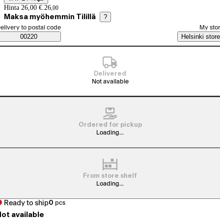
Price details
Hinta 26,00 €.
26
,
00
Maksa myöhemmin Tilillä
?
elect order method
elivery to postal code
My sto
Saatavuustiedot
00220
Helsinki store
Delivered
Not available
Ordered for pickup
Loading...
From store shelf
Loading...
Ready to ship
0
pcs
ot available