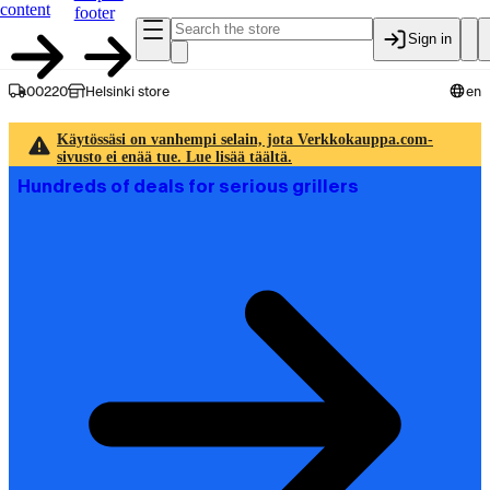
content
footer
Sign in
00220
Helsinki store
en
Käytössäsi on vanhempi selain, jota Verkkokauppa.com-
sivusto ei enää tue. Lue lisää täältä.
Hundreds of deals for serious grillers