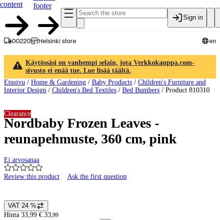
content
footer
Sign in
00220
Helsinki store
en
Käytössäsi on vanhempi selain, jota Verkkokauppa.com-
sivusto ei enää tue. Lue lisää täältä.
Etusivu
/
Home & Gardening
/
Baby Products
/
Children's Furniture and
Interior Design
/
Children's Bed Textiles
/
Bed Bumbers
/
Product 810310
Clearance
Nordbaby Frozen Leaves -
reunapehmuste, 360 cm, pink
Ei arvosanaa
Review this product
Ask the first question
Product images and videos
VAT 24 %
Price details
Hinta 33,99 €.
33
,
99