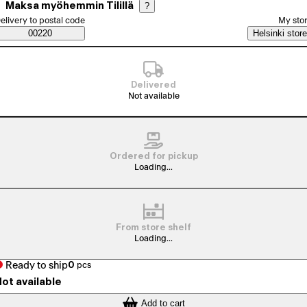
Maksa myöhemmin Tilillä
?
elect order method
elivery to postal code
My sto
Saatavuustiedot
00220
Helsinki store
Delivered
Not available
Ordered for pickup
Loading...
From store shelf
Loading...
Ready to ship
0
pcs
ot available
Add to cart