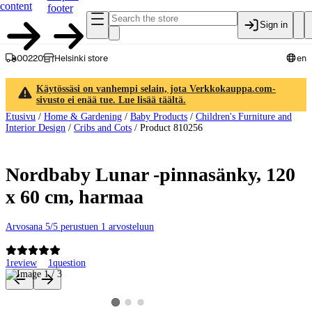
content
footer
Sign in
00220
Helsinki store
en
Käytössäsi on vanhempi selain, jota Verkkokauppa.com-
sivusto ei enää tue. Lue lisää täältä.
Etusivu
/
Home & Gardening
/
Baby Products
/
Children's Furniture and
Interior Design
/
Cribs and Cots
/
Product 810256
Nordbaby Lunar -pinnasänky, 120
x 60 cm, harmaa
Arvosana 5/5 perustuen 1 arvosteluun
1
review
1
question
Product images and videos
View product image 2
View product image 3
View product image 1