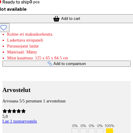
Ready to ship
0
pcs
ot available
Add to cart
Kolme eri makuukorkeutta
Laskettava sivupaneli
Purusuojatut laidat
Materiaali: Mänty
Mitat kasattuna: 125 x 65 x 84.5 cm
Add to comparison
Payment services
Arvostelut
Arvosana 5/5 perustuen 1 arvosteluun
5,0
Lue 1 tuotearvostelu
0
%
0
%
0
%
0
%
100
%