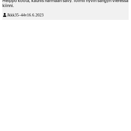
Helppo koota, kaunis harmaan sävy. Toimii hyvin sängyn vieressä
kiinni.
Jkkk
35–44v
16.6.2023