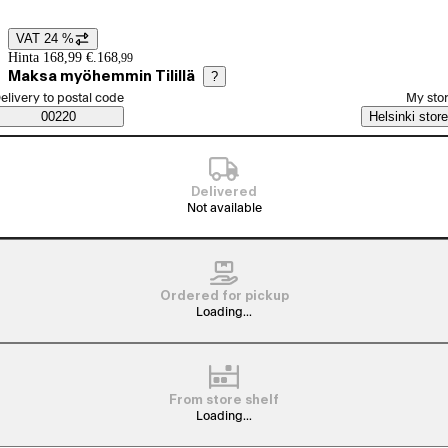
VAT 24 %
Price details
Hinta 168,99 €.
168
,
99
Maksa myöhemmin Tilillä
?
elect order method
elivery to postal code
My sto
Saatavuustiedot
00220
Helsinki store
Delivered
Not available
Ordered for pickup
Loading...
From store shelf
Loading...