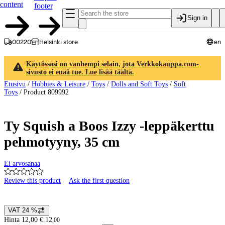
content
footer
Sign in
00220
Helsinki store
en
Käytössäsi on vanhempi selain, jota Verkkokauppa.com-
sivusto ei enää tue. Lue lisää täältä.
Etusivu
/
Hobbies & Leisure
/
Toys
/
Dolls and Soft Toys
/
Soft
Toys
/
Product 809992
Ty Squish a Boos Izzy -leppäkerttu
pehmotyyny, 35 cm
Ei arvosanaa
Review this product
Ask the first question
Product images and videos
VAT 24 %
Price details
Hinta 12,00 €.
12
,
00