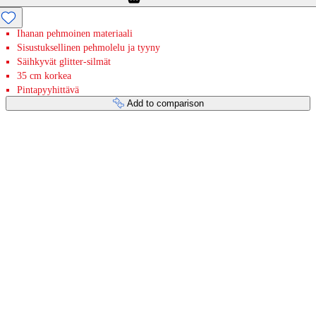
Ihanan pehmoinen materiaali
Sisustuksellinen pehmolelu ja tyyny
Säihkyvät glitter-silmät
35 cm korkea
Pintapyyhittävä
Add to comparison
Payment services