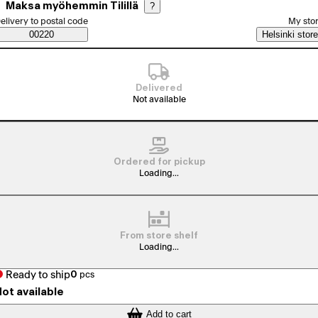
Maksa myöhemmin Tilillä
?
elect order method
elivery to postal code
My sto
Saatavuustiedot
00220
Helsinki store
Delivered
Not available
Ordered for pickup
Loading...
From store shelf
Loading...
Ready to ship
0
pcs
ot available
Add to cart