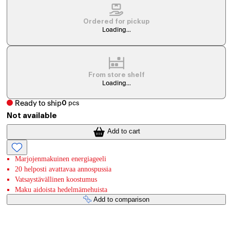
Ordered for pickup
Loading...
From store shelf
Loading...
Ready to ship
0
pcs
Not available
Add to cart
Marjojenmakuinen energiageeli
20 helposti avattavaa annospussia
Vatsaystävällinen koostumus
Maku aidoista hedelmämehuista
Add to comparison