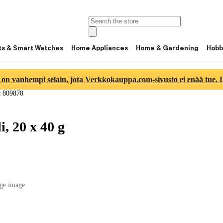
ts & Smart Watches
Home Appliances
Home & Gardening
Hobb
 on vanhempi selain, jota Verkkokauppa.com-sivusto ei enää tue. Lu
t 809878
, 20 x 40 g
ge image