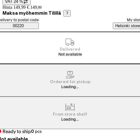
VAT 24 %
Price details
Hinta 149,99 €.
149
,
99
Maksa myöhemmin Tilillä
?
elect order method
elivery to postal code
My sto
Saatavuustiedot
00220
Helsinki store
Delivered
Not available
Ordered for pickup
Loading...
From store shelf
Loading...
Ready to ship
0
pcs
ot available