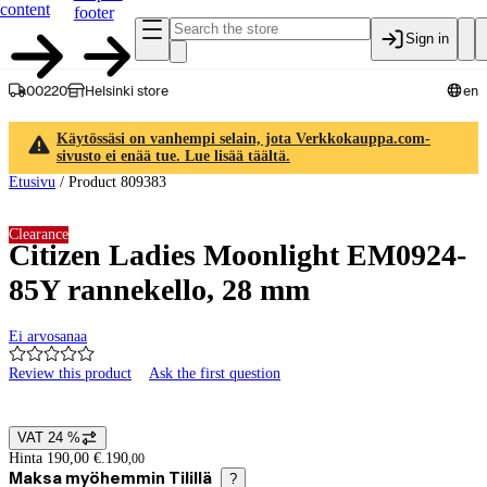
content
footer
Sign in
00220
Helsinki store
en
Käytössäsi on vanhempi selain, jota Verkkokauppa.com-
sivusto ei enää tue. Lue lisää täältä.
Etusivu
/
Product 809383
Clearance
Citizen Ladies Moonlight EM0924-
85Y rannekello, 28 mm
Ei arvosanaa
Review this product
Ask the first question
Product images and videos
VAT 24 %
Price details
Hinta 190,00 €.
190
,
00
Maksa myöhemmin Tilillä
?