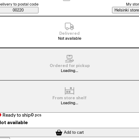
elect order method
elivery to postal code
My sto
Saatavuustiedot
00220
Helsinki store
Delivered
Not available
Ordered for pickup
Loading...
From store shelf
Loading...
Ready to ship
0
pcs
ot available
Add to cart