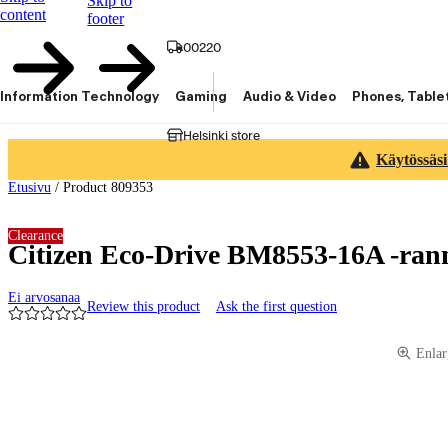
Skip to
content
footer
00220
Information Technology
Gaming
Audio & Video
Phones, Table
Helsinki store
Käytössäsi
Etusivu
/
Product 809353
Clearance
Citizen Eco-Drive BM8553-16A -ran
Ei arvosanaa
Review this product
Ask the first question
Product images and videos
Enlar