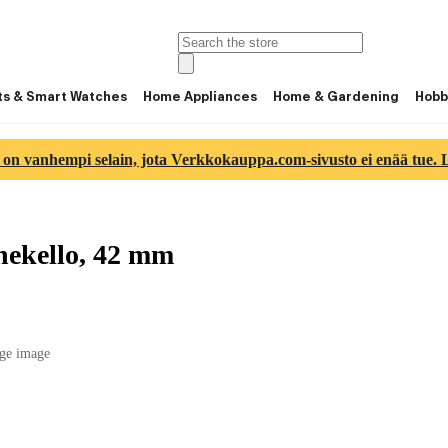
ts & Smart Watches
Home Appliances
Home & Gardening
Hobb
 on vanhempi selain, jota Verkkokauppa.com-sivusto ei enää tue. Lu
nekello, 42 mm
ge image