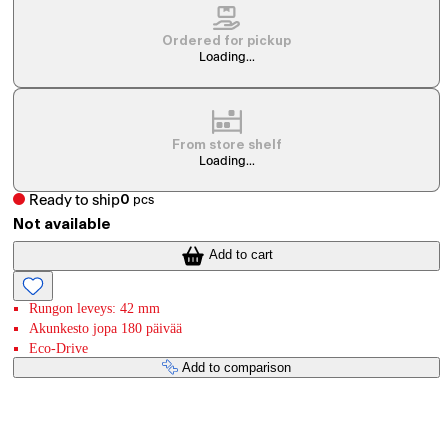
Ordered for pickup
Loading...
From store shelf
Loading...
Ready to ship
0
pcs
Not available
Add to cart
Rungon leveys: 42 mm
Akunkesto jopa 180 päivää
Eco-Drive
Add to comparison