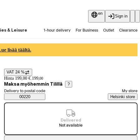
en
Sign in
ies & Leisure
1-hour delivery
For Business
Outlet
Clearance
Guides and articles
Vaihtokauppa
Services
Latest
e lisää täältä.
VAT 24 %
Price details
Hinta 199,00 €.
199
,
00
Maksa myöhemmin Tilillä
?
Select order method
Delivery to postal code
My store
Saatavuustiedot
00220
Helsinki store
Delivered
Not available