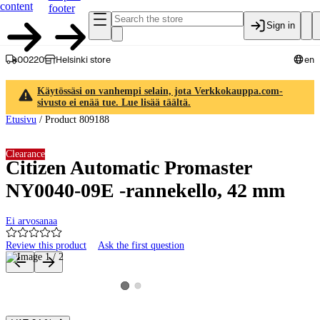
content
footer
Sign in
00220
Helsinki store
en
Käytössäsi on vanhempi selain, jota Verkkokauppa.com-
sivusto ei enää tue. Lue lisää täältä.
Etusivu
/
Product 809188
Clearance
Citizen Automatic Promaster
NY0040-09E -rannekello, 42 mm
Ei arvosanaa
Review this product
Ask the first question
Product images and videos
View product image 2
View product image 1