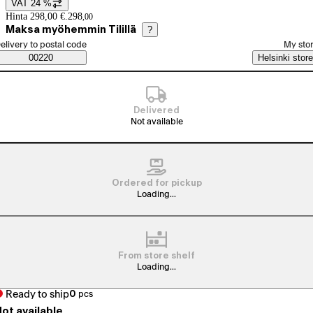
VAT 24 %
Price details
Hinta 298,00 €.
298
,
00
Maksa myöhemmin Tilillä
?
elect order method
elivery to postal code
My sto
Saatavuustiedot
00220
Helsinki store
Delivered
Not available
Ordered for pickup
Loading...
From store shelf
Loading...
Ready to ship
0
pcs
ot available