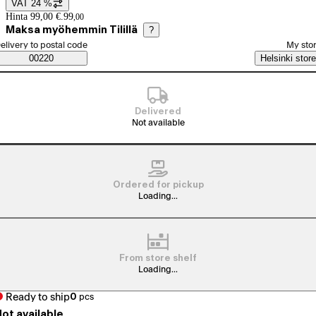
VAT 24 %
Price details
Hinta 99,00 €.
99
,
00
Maksa myöhemmin Tilillä
?
elect order method
elivery to postal code
My sto
Saatavuustiedot
00220
Helsinki store
Delivered
Not available
Ordered for pickup
Loading...
From store shelf
Loading...
Ready to ship
0
pcs
ot available