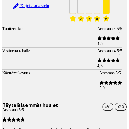
Kirjoita arvostelu
1
2
3
4
5
Tuotteen laatu
Arvosana 4.5/5
4,5
Vastinetta rahalle
Arvosana 4.5/5
4,5
Käyttömukavuus
Arvosana 5/5
5,0
Täyteläisemmät huulet
1
0
Arvosana 5/5