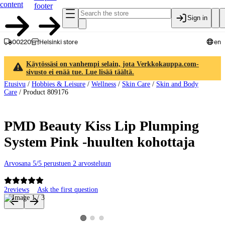
content
footer
Sign in
00220
Helsinki store
en
Käytössäsi on vanhempi selain, jota Verkkokauppa.com-
sivusto ei enää tue. Lue lisää täältä.
Etusivu
/
Hobbies & Leisure
/
Wellness
/
Skin Care
/
Skin and Body
Care
/
Product 809176
PMD Beauty Kiss Lip Plumping
System Pink -huulten kohottaja
Arvosana 5/5 perustuen 2 arvosteluun
2
reviews
Ask the first question
Product images and videos
View product image 2
View product image 3
View product image 1