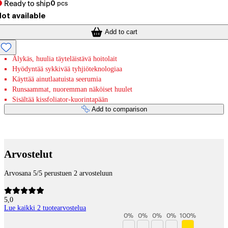
Ready to ship
0
pcs
ot available
Add to cart
Älykäs, huulia täyteläistävä hoitolait
Hyödyntää sykkivää tyhjiöteknologiaa
Käyttää ainutlaatuista seerumia
Runsaammat, nuoremman näköiset huulet
Sisältää kissfoliator-kuorintapään
Add to comparison
Payment services
Arvostelut
Arvosana 5/5 perustuen 2 arvosteluun
5,0
Lue kaikki 2 tuotearvostelua
0
%
0
%
0
%
0
%
100
%