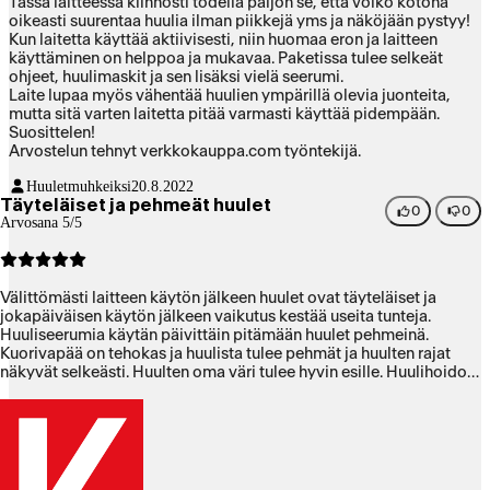
Tässä laitteessa kiinnosti todella paljon se, että voiko kotona
oikeasti suurentaa huulia ilman piikkejä yms ja näköjään pystyy!
Kun laitetta käyttää aktiivisesti, niin huomaa eron ja laitteen
käyttäminen on helppoa ja mukavaa. Paketissa tulee selkeät
ohjeet, huulimaskit ja sen lisäksi vielä seerumi.
Laite lupaa myös vähentää huulien ympärillä olevia juonteita,
mutta sitä varten laitetta pitää varmasti käyttää pidempään.
Suosittelen!
Arvostelun tehnyt verkkokauppa.com työntekijä.
Huuletmuhkeiksi
20.8.2022
Täyteläiset ja pehmeät huulet
0
0
Arvosana 5/5
Välittömästi laitteen käytön jälkeen huulet ovat täyteläiset ja
jokapäiväisen käytön jälkeen vaikutus kestää useita tunteja.
Huuliseerumia käytän päivittäin pitämään huulet pehmeinä.
Kuorivapää on tehokas ja huulista tulee pehmät ja huulten rajat
näkyvät selkeästi. Huulten oma väri tulee hyvin esille. Huulihoidon
kruunaa miellyttävä huulimaski. Henkilökunta arvostelu.