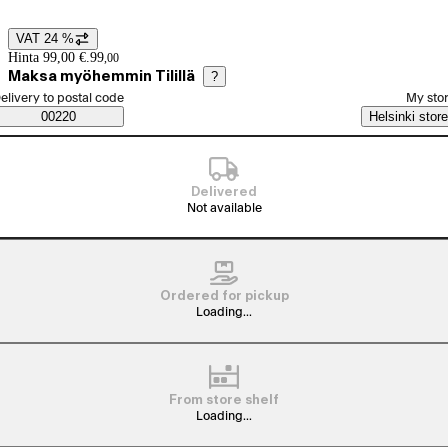
VAT 24 %
Price details
Hinta 99,00 €.
99
,
00
Maksa myöhemmin Tilillä
?
elect order method
elivery to postal code
My sto
Saatavuustiedot
00220
Helsinki store
Delivered
Not available
Ordered for pickup
Loading...
From store shelf
Loading...