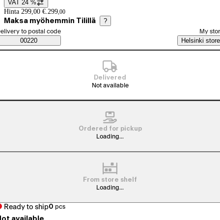
VAT 24 %
Price details
Hinta 299,00 €.
299
,
00
Maksa myöhemmin Tilillä
?
elect order method
elivery to postal code
My sto
Saatavuustiedot
00220
Helsinki store
Delivered
Not available
Ordered for pickup
Loading...
From store shelf
Loading...
Ready to ship
0
pcs
ot available