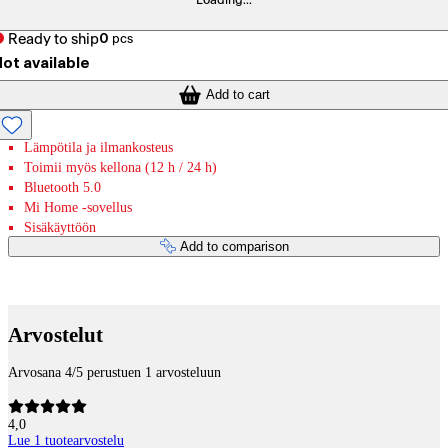
Loading...
Ready to ship
0
pcs
ot available
Add to cart
Lämpötila ja ilmankosteus
Toimii myös kellona (12 h / 24 h)
Bluetooth 5.0
Mi Home -sovellus
Sisäkäyttöön
Add to comparison
Payment services
Arvostelut
Arvosana 4/5 perustuen 1 arvosteluun
4,0
Lue 1 tuotearvostelu