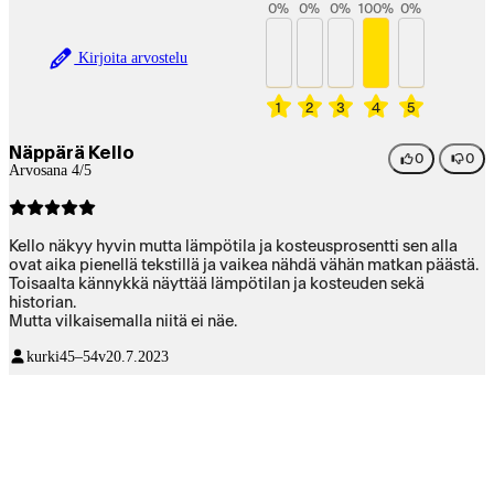
0
%
0
%
0
%
100
%
0
%
Kirjoita arvostelu
1
2
3
4
5
Näppärä Kello
0
0
Arvosana 4/5
Kello näkyy hyvin mutta lämpötila ja kosteusprosentti sen alla
ovat aika pienellä tekstillä ja vaikea nähdä vähän matkan päästä.
Toisaalta kännykkä näyttää lämpötilan ja kosteuden sekä
historian.
Mutta vilkaisemalla niitä ei näe.
kurki
45–54v
20.7.2023