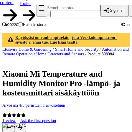
content
footer
Sign in
00220
Helsinki store
en
Käytössäsi on vanhempi selain, jota Verkkokauppa.com-
sivusto ei enää tue. Lue lisää täältä.
Etusivu
/
Home & Gardening
/
Smart Home and Security
/
Automation and
Remote Operation
/
Home Detectors and Sensors
/
Product 808984
Xiaomi Mi Temperature and
Humidity Monitor Pro -lämpö- ja
kosteusmittari sisäkäyttöön
Arvosana 4/5 perustuen 1 arvosteluun
1
review
Ask the first question
Product images and videos