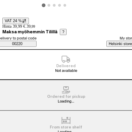
View product image 2
View product image 3
View product image 4
View product image 5
View product image 1
VAT 24 %
Price details
Hinta 39,99 €.
39
,
99
Maksa myöhemmin Tilillä
?
elect order method
elivery to postal code
My sto
Saatavuustiedot
00220
Helsinki store
Delivered
Not available
Ordered for pickup
Loading...
From store shelf